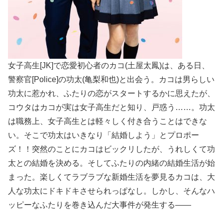
女子高生[JK]で恋愛初心者のカコ(土屋太鳳)は、ある日、
警察官[Police]の功太(亀梨和也)と出会う。カコは男らしい
功太に惹かれ、ふたりの恋がスタートするかに思えたが、
コウタはカコが実は女子高生だと知り、戸惑う……。功太
は職務上、女子高生とは軽々しく付き合うことはできな
い。そこで功太はいきなり「結婚しよう」とプロポー
ズ！！突然のことにカコはビックリしたが、うれしくて功
太との結婚を決める。そしてふたりの内緒の結婚生活が始
まった。楽しくてラブラブな新婚生活を夢見るカコは、大
人な功太にドキドキさせられっぱなし。しかし、そんなハ
ッピーなふたりを巻き込んだ大事件が発生する――