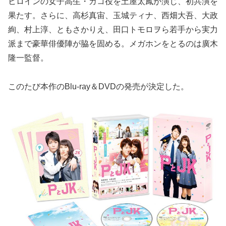
ヒロインの女子高生・カコ役を土屋太鳳が演じ、初共演を
果たす。さらに、高杉真宙、玉城ティナ、西畑大吾、大政
絢、村上淳、ともさかりえ、田口トモロヲら若手から実力
派まで豪華俳優陣が脇を固める。メガホンをとるのは廣木
隆一監督。
このたび本作のBlu-ray＆DVDの発売が決定した。