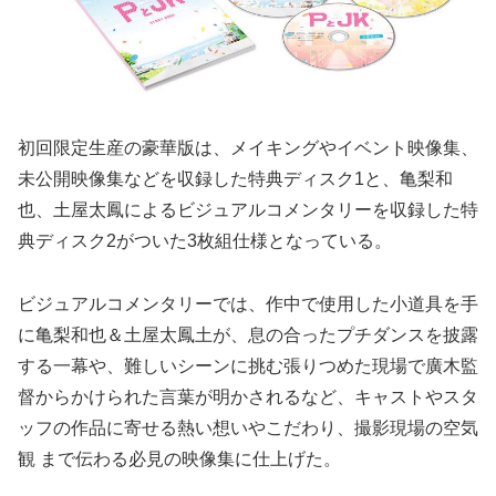
初回限定生産の豪華版は、メイキングやイベント映像集、
未公開映像集などを収録した特典ディスク1と、亀梨和
也、土屋太鳳によるビジュアルコメンタリーを収録した特
典ディスク2がついた3枚組仕様となっている。
ビジュアルコメンタリーでは、作中で使用した小道具を手
に亀梨和也＆土屋太鳳土が、息の合ったプチダンスを披露
する一幕や、難しいシーンに挑む張りつめた現場で廣木監
督からかけられた言葉が明かされるなど、キャストやスタ
ッフの作品に寄せる熱い想いやこだわり、撮影現場の空気
観 まで伝わる必見の映像集に仕上げた。