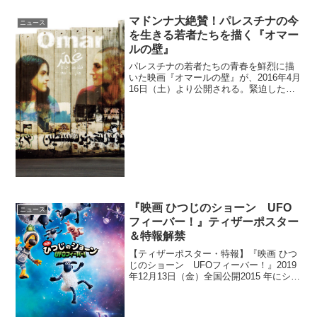
マドンナ大絶賛！パレスチナの今
ニュース
を生きる若者たちを描く『オマー
ルの壁』
パレスチナの若者たちの青春を鮮烈に描
いた映画『オマールの壁』が、2016年4月
16日（土）より公開される。緊迫した情
勢とそこに生きる若者たち『オマールの
壁』思慮深く真面目なパン職人のオマー
ルは、監視塔からの銃弾を避けながら分
離壁をよじのぼっ...
『映画 ひつじのショーン UFO
ニュース
フィーバー！』ティザーポスター
＆特報解禁
【ティザーポスター・特報】『映画 ひつ
じのショーン UFOフィーバー！』2019
年12月13日（金）全国公開2015 年にシリ
ーズ初の長編映画として公開された『映
画 ひつじのショーン ～バック・トゥ・
ザ・ホーム～』の続編となる、『映画 ひ