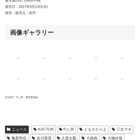
通常版DVD 3,800円+税
発売日：2017年9月13日(水)
発売・販売元：松竹
画像ギャラリー
(C)2017「PとJK」製作委員会
ニュース
KAT-TUN
PとJK
ともさかりえ
三次マキ
亀梨和也
吉川菜美
土屋太鳳
大政絢
大橋好規