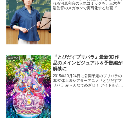
れる河原和音の人気コミックを、三木孝
浩監督のメガホンで実写化する映画『青
空エール』に、上野樹里が出演すること
があきらかとなった。映画『青空エー
ル』上野樹里が顧問教師役で指揮者に映
画『青空エール』は「高...
『とびだすプリパラ』最新3D作
ニュース
品のメインビジュアル＆予告編が
解禁に
2015年10月24日に公開予定のプリパラの
3D立体上映シアターアニメ『とびだすプ
リパラ み～んなでめざせ！ アイドル☆グ
ランプリ』のメインビジュアルや予告編
動画が発表された。3Dにこだわる (C) Ｔ
－ＡＲＴＳ / syn Sophia ...