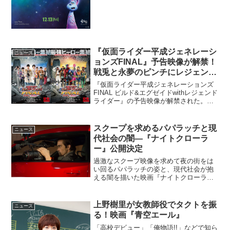
つ...
『仮面ライダー平成ジェネレーシ
ニュース
ョンズFINAL』予告映像が解禁！
戦兎と永夢のピンチにレジェンド
ライダーが集結
『仮面ライダー平成ジェネレーションズ
FINAL ビルド&エグゼイドwithレジェンド
ライダー』の予告映像が解禁された。こ
のニュースのポイント・『仮面ライダー
平成ジェネレーションズFINAL』予告映
像が解禁・仮面ラ...
スクープを求めるパパラッチと現
ニュース
代社会の闇―『ナイトクローラ
ー』公開決定
過激なスクープ映像を求めて夜の街をは
い回るパパラッチの姿と、現代社会が抱
える闇を描いた映画『ナイトクローラ
ー』が2015年8月22日（土）より全国公
開されることが決定した。“ナイトクロー
ラー”とは警察無線を傍受して、いち早く
上野樹里が女教師役でタクトを振
ニュース
事件・事故現場に...
る！映画『青空エール』
「高校デビュー」「俺物語!!」などで知ら