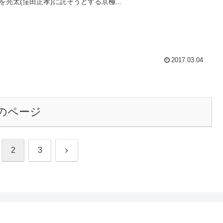
を亮太(窪田正孝)に託そうとする京極...
2017.03.04
のページ
次
2
3
へ