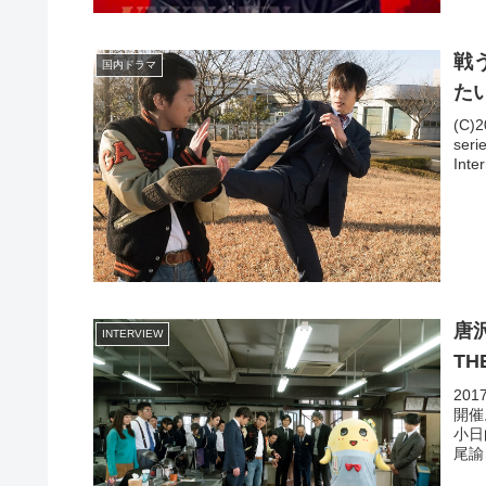
戦
国内ドラマ
た
(C)
seri
Int
唐
INTERVIEW
TH
20
開催
小日
尾諭