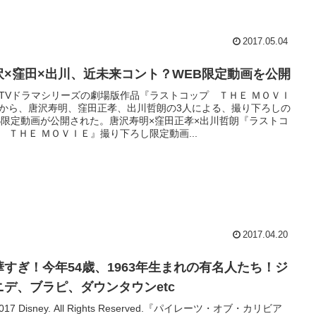
2017.05.04
沢×窪田×出川、近未来コント？WEB限定動画を公開
TVドラマシリーズの劇場版作品『ラストコップ ＴＨＥ ＭＯＶＩ
から、唐沢寿明、窪田正孝、出川哲朗の3人による、撮り下ろしの
B限定動画が公開された。唐沢寿明×窪田正孝×出川哲朗『ラストコ
 ＴＨＥ ＭＯＶＩＥ』撮り下ろし限定動画...
2017.04.20
華すぎ！今年54歳、1963年生まれの有名人たち！ジ
ニデ、ブラピ、ダウンタウンetc
2017 Disney. All Rights Reserved.『パイレーツ・オブ・カリビア