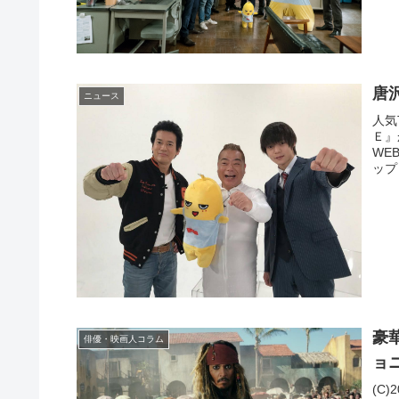
唐
ニュース
人気
Ｅ』
WE
ップ
豪
俳優・映画人コラム
ョ
(C)