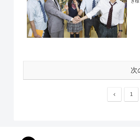
き様
次
前
1
へ