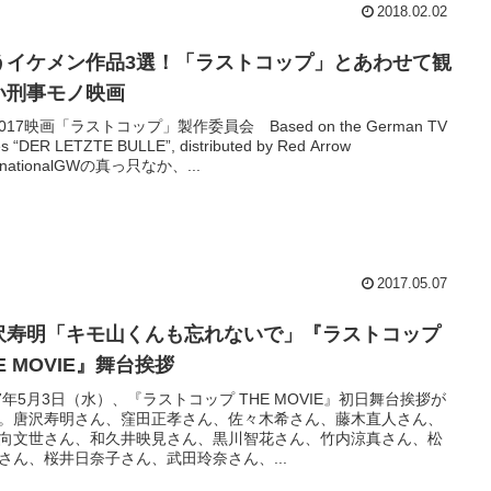
2018.02.02
うイケメン作品3選！「ラストコップ」とあわせて観
い刑事モノ映画
2017映画「ラストコップ」製作委員会 Based on the German TV
es “DER LETZTE BULLE”, distributed by Red Arrow
ernationalGWの真っ只なか、...
2017.05.07
沢寿明「キモ山くんも忘れないで」『ラストコップ
E MOVIE』舞台挨拶
17年5月3日（水）、『ラストコップ THE MOVIE』初日舞台挨拶が
。唐沢寿明さん、窪田正孝さん、佐々木希さん、藤木直人さん、
向文世さん、和久井映見さん、黒川智花さん、竹内涼真さん、松
さん、桜井日奈子さん、武田玲奈さん、...