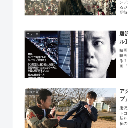
ン／
るジ
期待
唐
ニュース
ル
映画
映画
る？
画『
ア
ニュース
プ
唐沢
トコ
新た
多の