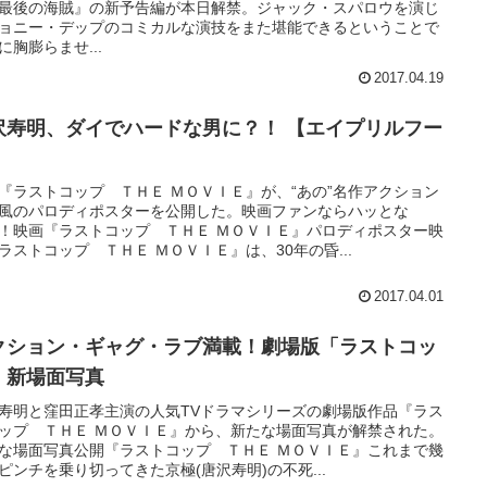
最後の海賊』の新予告編が本日解禁。ジャック・スパロウを演じ
ョニー・デップのコミカルな演技をまた堪能できるということで
に胸膨らませ...
2017.04.19
沢寿明、ダイでハードな男に？！ 【エイプリルフー
】
『ラストコップ ＴＨＥ ＭＯＶＩＥ』が、“あの”名作アクション
風のパロディポスターを公開した。映画ファンならハッとな
！映画『ラストコップ ＴＨＥ ＭＯＶＩＥ』パロディポスター映
ラストコップ ＴＨＥ ＭＯＶＩＥ』は、30年の昏...
2017.04.01
クション・ギャグ・ラブ満載！劇場版「ラストコッ
」新場面写真
寿明と窪田正孝主演の人気TVドラマシリーズの劇場版作品『ラス
ップ ＴＨＥ ＭＯＶＩＥ』から、新たな場面写真が解禁された。
な場面写真公開『ラストコップ ＴＨＥ ＭＯＶＩＥ』これまで幾
ピンチを乗り切ってきた京極(唐沢寿明)の不死...