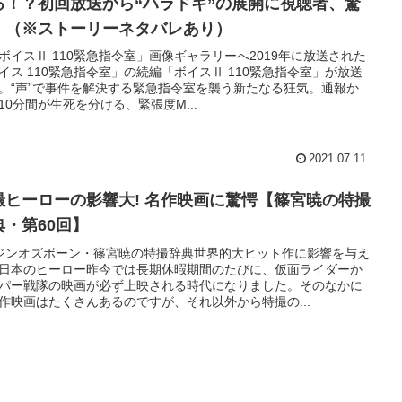
る！？初回放送から“ハラドキ”の展開に視聴者、驚
！（※ストーリーネタバレあり）
ボイスⅡ 110緊急指令室」画像ギャラリーへ2019年に放送された
イス 110緊急指令室」の続編「ボイスⅡ 110緊急指令室」が放送
。“声”で事件を解決する緊急指令室を襲う新たなる狂気。通報か
10分間が生死を分ける、緊張度M...
2021.07.11
撮ヒーローの影響大! 名作映画に驚愕【篠宮暁の特撮
典・第60回】
ジンオズボーン・篠宮暁の特撮辞典世界的大ヒット作に影響を与え
日本のヒーロー昨今では長期休暇期間のたびに、仮面ライダーか
パー戦隊の映画が必ず上映される時代になりました。そのなかに
作映画はたくさんあるのですが、それ以外から特撮の...