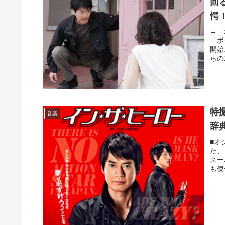
回
愕
→「
「ボ
開始
らの
特
音楽
辞
■オ
た、
スー
も傑