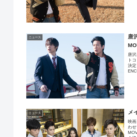
唐
ニュース
M
唐沢
トコ
決定
ENC
メ
ニュース
映画
わせ
MO