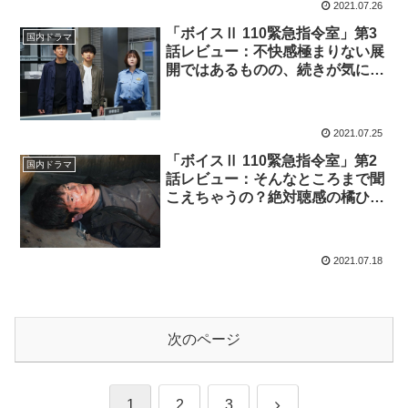
2021.07.26
「ボイスⅡ 110緊急指令室」第3
国内ドラマ
話レビュー：不快感極まりない展
開ではあるものの、続きが気にな
る中毒性ドラマ！（※ストーリー
ネタバレあり）
2021.07.25
「ボイスⅡ 110緊急指令室」第2
国内ドラマ
話レビュー：そんなところまで聞
こえちゃうの？絶対聴感の橘ひか
りの能力とは？（※ストーリーネ
タバレあり）
2021.07.18
次のページ
次
1
2
3