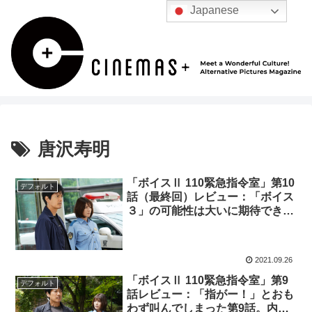
Japanese
唐沢寿明
「ボイスⅡ 110緊急指令室」第10
デフォルト
話（最終回）レビュー：「ボイス
３」の可能性は大いに期待でき
る？ 一瞬だけ登場した女優の趣
里は次回作のフラグか―。 （※
ストーリーネタバレあり）
2021.09.26
「ボイスⅡ 110緊急指令室」第9
デフォルト
話レビュー：「指がー！」とおも
わず叫んでしまった第9話。内通