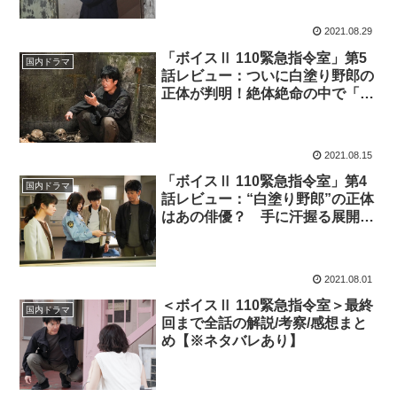
ーネタバレあり）
2021.08.29
「ボイスⅡ 110緊急指令室」第5
国内ドラマ
話レビュー：ついに白塗り野郎の
正体が判明！絶体絶命の中で「会
いに行ってやるよ、白塗り野郎
～」と叫ぶ樋口（※ストーリーネ
タバレあり）
2021.08.15
「ボイスⅡ 110緊急指令室」第4
国内ドラマ
話レビュー：“白塗り野郎”の正体
はあの俳優？ 手に汗握る展開が
たまらない！（※ストーリーネタ
バレあり）
2021.08.01
＜ボイスⅡ 110緊急指令室＞最終
国内ドラマ
回まで全話の解説/考察/感想まと
め【※ネタバレあり】