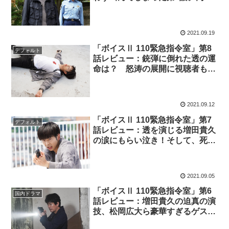
者の”中川大輔“も話題（※ストー
リーネタバレあり）
2021.09.19
「ボイスⅡ 110緊急指令室」第8
デフォルト
話レビュー：銃弾に倒れた透の運
命は？ 怒涛の展開に視聴者も啞
然！（※ストーリーネタバレあ
り）
2021.09.12
「ボイスⅡ 110緊急指令室」第7
デフォルト
話レビュー：透を演じる増田貴久
の涙にもらい泣き！そして、死ん
だはずの重藤が生きていた？（※
ストーリーネタバレあり）
2021.09.05
「ボイスⅡ 110緊急指令室」第6
国内ドラマ
話レビュー：増田貴久の迫真の演
技、松岡広大ら豪華すぎるゲスト
にファンら大興奮！（※ストーリ