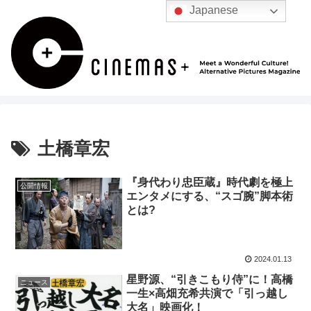
Japanese
土橋章宏
『身代わり忠臣蔵』時代劇を極上
公開情報
エンタメにする、“スゴ腕”脚本術
とは?
2024.01.13
星野源、“引きこもり侍”に！高橋
ニュース
一生×高畑充希共演で「引っ越し
大名」映画化！