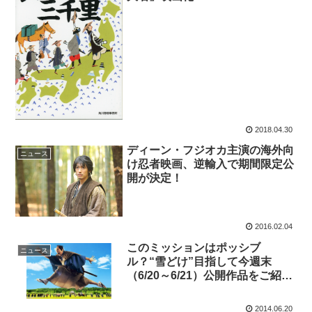
2018.04.30
ディーン・フジオカ主演の海外向
ニュース
け忍者映画、逆輸入で期間限定公
開が決定！
2016.02.04
このミッションはポッシブ
ニュース
ル？“雪どけ”目指して今週末
（6/20～6/21）公開作品をご紹
介！
2014.06.20