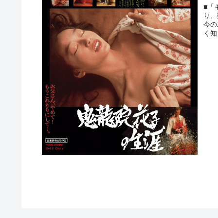
■「
り、
今の
く知