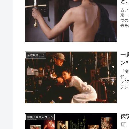
と
古い
京・
つの
去を
一
金曜映画ナビ
ン”
『魔
代、
ン2
テレ
伝
俳優・映画人コラム
画