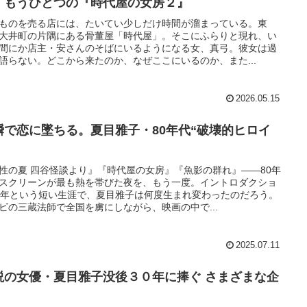
、もうひとつの『時代屋の女房２』
ものを売る店には、たいてい少しだけ時間が溜まっている。東
大井町の片隅にある骨董屋「時代屋」。そこにふらりと現れ、い
間にか店主・安さんのそばにいるようになる女、真弓。彼女は過
語らない。どこから来たのか、なぜここにいるのか、また...
2026.05.15
瞬で恋に墜ちる。夏目雅子・80年代“破壊的ヒロイ
性の夏 四谷怪談より』『時代屋の女房』『魚影の群れ』――80年
スクリーンが最も熱を帯びた夜を、もう一度。イントロダクショ
7年という短い生涯で、夏目雅子は何度生まれ変わったのだろう。
ビの三蔵法師で全国を虜にしながら、映画の中で...
2025.07.11
説の女優・夏目雅子没後３０年に捧ぐ さまざまな企