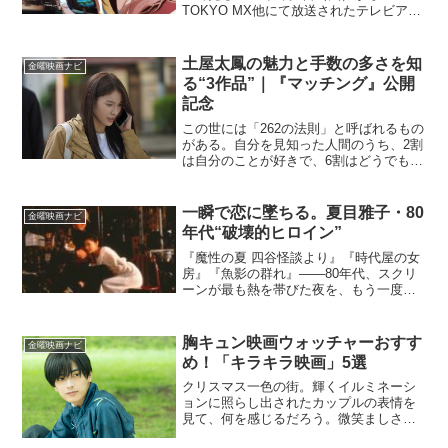
TOKYO MX他にて放送されたテレビアニ
メ「好きな子がめがねを忘れた」。月刊
「ガンガンJOKER」（スクウェア・エニ
ックス刊）で連載中の、藤近小梅の大ヒ
土屋太鳳の魅力と手数の多さを知
金曜映画ナビ
ットコミック...
る“3作品”｜『マッチング』公開
記念
この世には「262の法則」と呼ばれるもの
がある。自分を見知った人間のうち、2割
は自分のことが好きで、6割はどうでもい
いと思っており、残りの2割が嫌ってい
る、とするもの。この法則にしたがう
と、どんな人間にも2割の「快く思わない
一瞬で恋に墜ちる。夏目雅子・80
金曜映画ナビ
人間」がいると考...
年代“破壊的ヒロイン”
『魔性の夏 四谷怪談より』『時代屋の女
房』『魚影の群れ』――80年代、スクリ
ーンが最も熱を帯びた夜を、もう一度。
イントロダクション27年という短い生涯
で、夏目雅子は何度生まれ変わったのだ
ろう。テレビの三蔵法師で全国を虜にし
胸キュン映画ウォッチャーおすす
金曜映画ナビ
ながら、映画の中で...
め！「キラキラ映画」5選
クリスマス一色の街。輝くイルミネーシ
ョンに照らし出されたカップルの表情を
見て、何を感じるだろう。微笑ましさや
羨ましさ、あるいは「自分たちにも人目