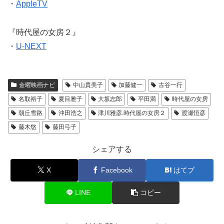
・
AppleTV
『時代屋の女房２』
・
U-NEXT
金曜映画ナビ
中山貴美子
加藤健一
古谷一行
名取裕子
夏目雅子
大坂志郎
平田満
時代屋の女房
朝丘雪路
沖田浩之
津川雅彦.時代屋の女房２
渡瀬恒彦
藤木悠
藤田弓子
シェアする
X
Facebook
はてブ
LINE
コピー