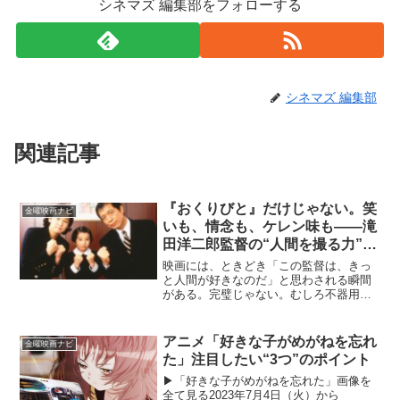
シネマズ 編集部をフォローする
シネマズ 編集部
関連記事
『おくりびと』だけじゃない。笑
金曜映画ナビ
いも、情念も、ケレン味も――滝
田洋二郎監督の“人間を撮る力”に
触れる5本
映画には、ときどき「この監督は、きっ
と人間が好きなのだ」と思わされる瞬間
がある。完璧じゃない。むしろ不器用
で、情けなくて、欲も見栄もある。だけ
ど、そんな人間たちが必死に生きている
姿を見つめるまなざしに、どこか信頼で
アニメ「好きな子がめがねを忘れ
金曜映画ナビ
きるぬくもりがある。滝田洋...
た」注目したい“3つ”のポイント​​
▶︎「好きな子がめがねを忘れた」画像を
全て見る2023年7月4日（火）から