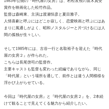
1983年公開の『時代屋の女房』は、村松友視の直木賞受
賞作を映画化した松竹作品。
監督は森崎東、主演は渡瀬恒彦と夏目雅子。
人情喜劇と呼ぶにはどこか寂しく、恋愛映画と呼ぶにはあ
まりに風通しがよく、昭和ノスタルジーと片づけるには人
間の孤独が生々しい。
そして1985年には、古谷一行と名取裕子を迎えた『時代
屋の女房２』が作られた。
こちらは長尾啓司の監督作。
主要キャストも監督も変わった続編でありながら、同じ
「時代屋」という場所を通して、前作とは違う人間模様を
浮かび上がらせている。
今回は『時代屋の女房』と『時代屋の女房２』を、2本続
けて観ることで見えてくる魅力から紹介したい。