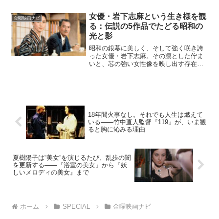
を憚らず幸せオーラを振りまいていた時
代があったな」と懐かしさを感じるかも
女優・岩下志麻という生き様を観
しれない。クリスマスにど...
金曜映画ナビ
る：伝説の5作品でたどる昭和の
光と影
昭和の銀幕に美しく、そして強く咲き誇
った女優・岩下志麻。その凛とした佇ま
いと、芯の強い女性像を映し出す存在感
は、時代を超えて今なお多くの映画ファ
ンを魅了し続けています。この記事で
は、1960〜1980年代を中心に、岩下志麻
の圧倒的な演技が際...
18年間火事なし。それでも人生は燃えて
いる——竹中直人監督『119』が、いま観
ると胸に沁みる理由
夏樹陽子は“美女”を演じるたび、乱歩の闇
を更新する――『浴室の美女』から『妖
しいメロディの美女』まで
ホーム
SPECIAL
金曜映画ナビ