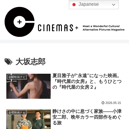
Japanese
大坂志郎
夏目雅子が“永遠”になった映画。
金曜映画ナビ
『時代屋の女房』と、もうひとつ
の『時代屋の女房２』
2026.05.15
静けさの中に息づく家族——小津
金曜映画ナビ
安二郎、晩年カラー四部作をめぐ
る旅