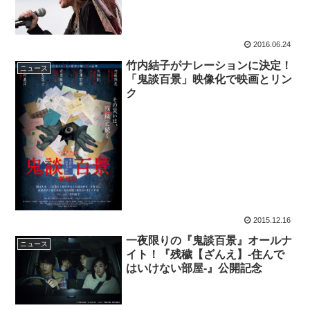
2016.06.24
竹内結子がナレーションに決定！
ニュース
「鬼談百景」映像化で映画とリン
ク
2015.12.16
一夜限りの『鬼談百景』オールナ
ニュース
イト！『残穢【ざんえ】-住んで
はいけない部屋-』公開記念