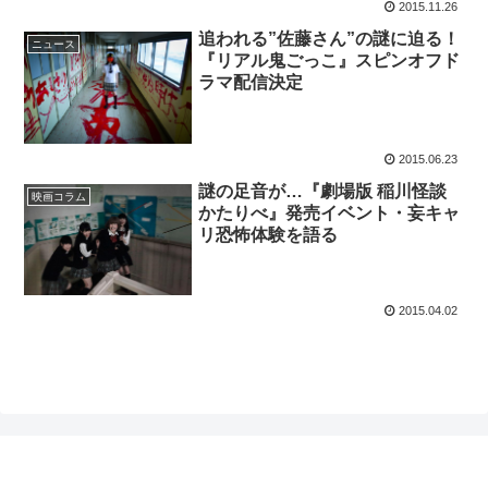
2015.11.26
追われる”佐藤さん”の謎に迫る！
ニュース
『リアル鬼ごっこ』スピンオフド
ラマ配信決定
2015.06.23
謎の足音が…『劇場版 稲川怪談
映画コラム
かたりべ』発売イベント・妄キャ
リ恐怖体験を語る
2015.04.02