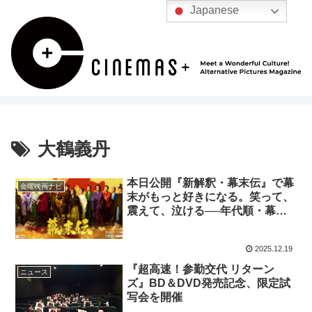
Japanese
大鶴義丹
本日公開『新解釈・幕末伝』で幕
金曜映画ナビ
末がもっと好きになる。笑って、
震えて、泣ける──年代順・幕末
傑作5選
2025.12.19
『超高速！参勤交代 リターン
ニュース
ズ』BD＆DVD発売記念、限定試
写会を開催