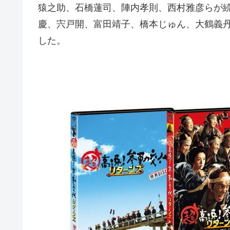
猿之助、石橋蓮司、陣内孝則、西村雅彦らが
慶、宍戸開、富田靖子、橋本じゅん、大鶴義
した。