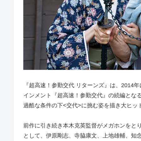
『超高速！参勤交代 リターンズ』は、201
インメント『超高速！参勤交代』の続編となる
過酷な条件の下<交代>に挑む姿を描き大ヒッ
前作に引き続き本木克英監督がメガホンをと
として、伊原剛志、寺脇康文、上地雄輔、知