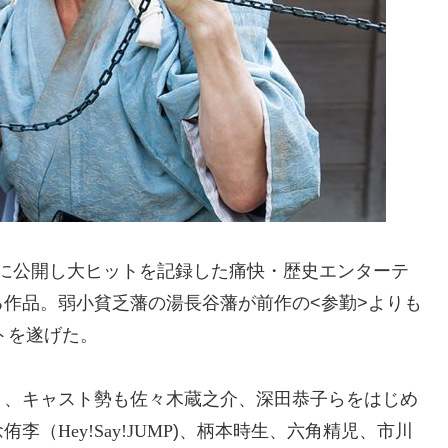
4年に公開し大ヒットを記録した痛快・歴史エンターテ
作品。弱小貧乏藩の湯長谷藩が前作の<参勤>よりも
トを遂げた。
り、キャスト勢も佐々木蔵之介、深田恭子らをはじめ
念侑李（
Hey!Say!JUMP
)、柄本時生、六角精児、市川