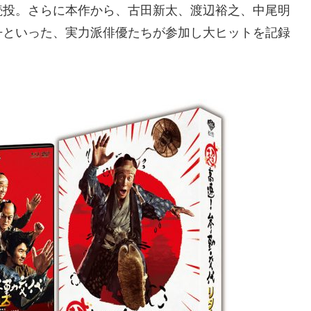
続投。さらに本作から、古田新太、渡辺裕之、中尾明
丹といった、実力派俳優たちが参加し大ヒットを記録