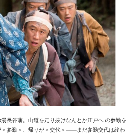
湯長谷藩。山道を走り抜けなんとか江戸へ の参勤を
が＜参勤＞、帰りが＜交代＞――まだ参勤交代は終わ