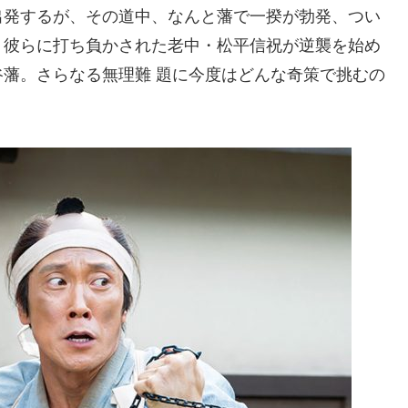
出発するが、その道中、なんと藩で一揆が勃発、つい
。彼らに打ち負かされた老中・松平信祝が逆襲を始め
藩。さらなる無理難 題に今度はどんな奇策で挑むの