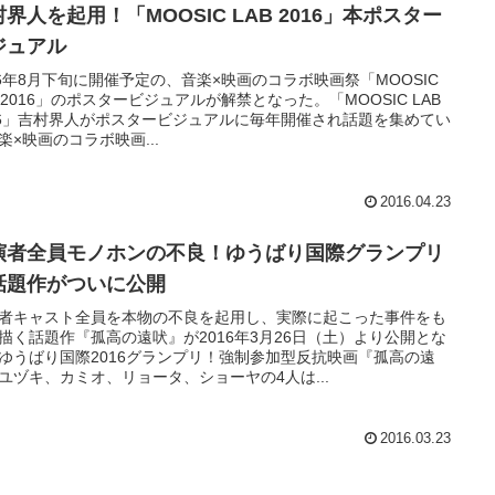
界人を起用！「MOOSIC LAB 2016」本ポスター
ジュアル
16年8月下旬に開催予定の、音楽×映画のコラボ映画祭「MOOSIC
B 2016」のポスタービジュアルが解禁となった。「MOOSIC LAB
16」吉村界人がポスタービジュアルに毎年開催され話題を集めてい
楽×映画のコラボ映画...
2016.04.23
演者全員モノホンの不良！ゆうばり国際グランプリ
話題作がついに公開
者キャスト全員を本物の不良を起用し、実際に起こった事件をも
描く話題作『孤高の遠吠』が2016年3月26日（土）より公開とな
ゆうばり国際2016グランプリ！強制参加型反抗映画『孤高の遠
ユヅキ、カミオ、リョータ、ショーヤの4人は...
2016.03.23