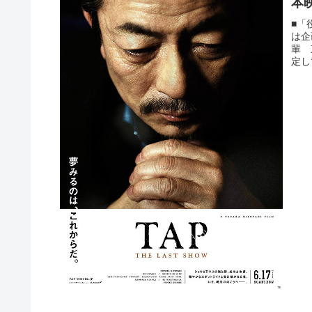
本
■「
は企
輩 
定し