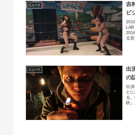
吉村
ニュース
ビ
20
LA
20
る音
出
ニュース
の
出演
とに
る。
吠』