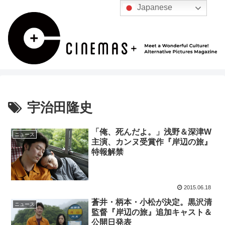
Japanese
宇治田隆史
「俺、死んだよ。」浅野＆深津W
ニュース
主演、カンヌ受賞作『岸辺の旅』
特報解禁
2015.06.18
蒼井・柄本・小松が決定。黒沢清
ニュース
監督『岸辺の旅』追加キャスト＆
公開日発表