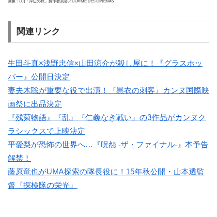
画像：(C)「岸辺の旅」製作委員会／COMME DES CINÉMAS
関連リンク
生田斗真×浅野忠信×山田涼介が殺し屋に！『グラスホッ
パー』公開日決定
妻夫木聡が重要な役で出演！『黒衣の刺客』カンヌ国際映
画祭に出品決定
『残菊物語』『乱』『仁義なき戦い』の3作品がカンヌク
ラシックスで上映決定
平愛梨が恐怖の世界へ…『呪怨 -ザ・ファイナル-』本予告
解禁！
藤原竜也がUMA探索の隊長役に！15年秋公開・山本透監
督『探検隊の栄光』