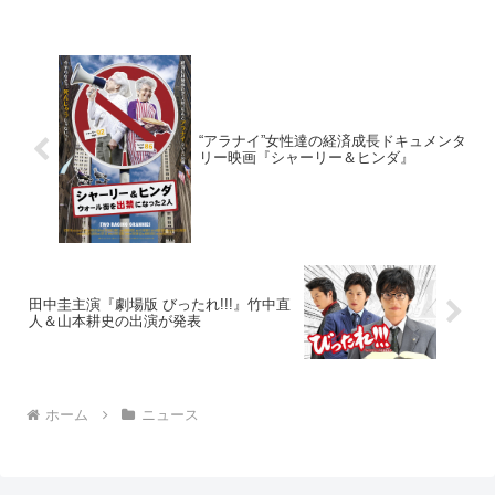
ト...
“アラナイ”女性達の経済成長ドキュメンタ
リー映画『シャーリー＆ヒンダ』
田中圭主演『劇場版 びったれ!!!』竹中直
人＆山本耕史の出演が発表
ホーム
ニュース