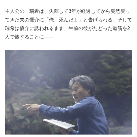
主人公の・瑞希は、失踪して3年が経過してから突然戻っ
てきた夫の優介に「俺、死んだよ」と告げられる。そして
瑞希は優介に誘われるまま、生前の彼がたどった道筋を2
人で旅することに――