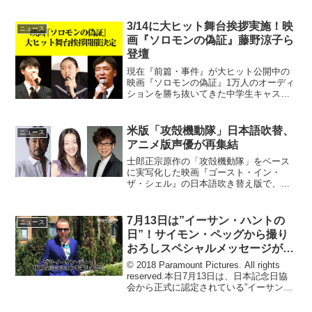
しちゃったホントの話～』の場面写真
が、シネマズに到着した。『チア☆ダン
3/14に大ヒット舞台挨拶実施！映
～女子高生がチアダンスで全...
ニュース
画『ソロモンの偽証』藤野涼子ら
登壇
現在『前篇・事件』が大ヒット公開中の
映画『ソロモンの偽証』1万人のオーディ
ションを勝ち抜いてきた中学生キャスト
達の好演が話題を呼んでいる本作です
が、大ヒットを記念して舞台挨拶が今週
末の2015年3月14日に行われることが発
米版「攻殻機動隊」日本語吹替、
ニュース
表となりました。舞...
アニメ版声優が再集結
士郎正宗原作の「攻殻機動隊」をベース
に実写化した映画『ゴースト・イン・
ザ・シェル』の日本語吹き替え版で、ア
ニメ版の声優もつとめている、田中敦
子、大塚明夫、山寺宏一が声を演じるこ
とが明らかとなった。ハリウッド版『ゴ
7月13日は”イーサン・ハントの
ニュース
ースト・イン・ザ・シェル』日...
日”！サイモン・ペッグから撮り
おろしスペシャルメッセージが到
着
© 2018 Paramount Pictures. All rights
reserved.本日7月13日は、日本記念日協
会から正式に認定されている”イーサン・
ハントの日”。この日を記念し渋谷で開催
される大規模イベント“渋谷フォールアウ