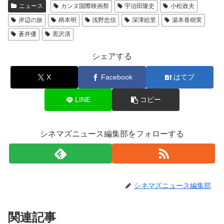
ニュース
カンヌ国際映画祭
宇治田隆史
小松政夫
岸辺の旅
柄本明
浅野忠信
深津絵里
湯本香樹実
蒼井優
黒沢清
シェアする
X
Facebook
はてブ
LINE
コピー
シネマズニュース編集部をフォローする
シネマズニュース編集部
関連記事