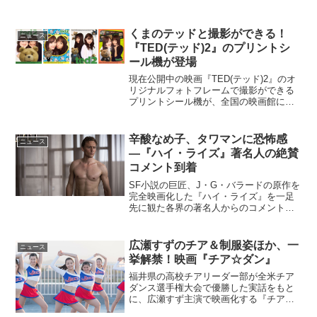
くまのテッドと撮影ができる！
ニュース
『TED(テッド)2』のプリントシ
ール機が登場
現在公開中の映画『TED(テッド)2』のオ
リジナルフォトフレームで撮影ができる
プリントシール機が、全国の映画館に登
場した。大ヒットコメディ『TED（テッ
ド）』シリーズ第2弾が登場映画
『TED（テッド）2』は、命を宿したくま
辛酸なめ子、タワマンに恐怖感
ニュース
のぬいぐるみ・テッ...
―『ハイ・ライズ』著名人の絶賛
コメント到着
SF小説の巨匠、J・G・バラードの原作を
完全映画化した『ハイ・ライズ』を一足
先に観た各界の著名人からのコメントが
シネマズに到着した。映画『ハイ・ライ
ズ』各界著名人が絶賛コメント高名な建
築家ロイヤルによって設計された高層マ
広瀬すずのチア＆制服姿ほか、一
ニュース
ンション(＝ハイ・ラ...
挙解禁！映画『チア☆ダン』
福井県の高校チアリーダー部が全米チア
ダンス選手権大会で優勝した実話をもと
に、広瀬すず主演で映画化する『チア☆
ダン～女子高生がチアダンスで全米制覇