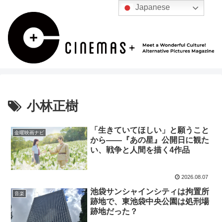
Japanese
小林正樹
「生きていてほしい」と願うこと
金曜映画ナビ
から――『あの星』公開日に観た
い、戦争と人間を描く4作品
2026.08.07
池袋サンシャインシティは拘置所
音楽
跡地で、東池袋中央公園は処刑場
跡地だった？