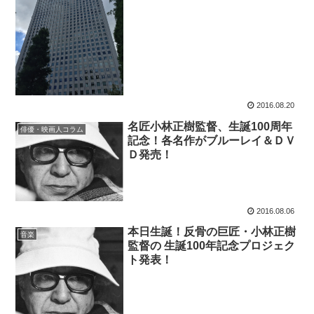
2016.08.20
名匠小林正樹監督、生誕100周年
俳優・映画人コラム
記念！各名作がブルーレイ＆ＤＶ
Ｄ発売！
2016.08.06
本日生誕！反骨の巨匠・小林正樹
音楽
監督の 生誕100年記念プロジェク
ト発表！