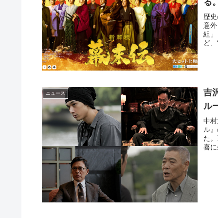
る
歴史
意外
組」
ど、
吉
ニュース
ル
中村
ル』
た。
喜に