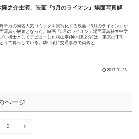
木隆之介主演、映画『3月のライオン』場面写真解
！
野チカの同名人気コミックを実写化する映画『3月のライオン』か
面写真が解禁となった。映画『3月のライオン』場面写真解禁中学
プロ棋士としてデビューした桐山零(神木隆之介)は、東京の下町
とりで暮らしている。幼い頃に交通事故で両親と...
2017.01.23
のページ
次
2