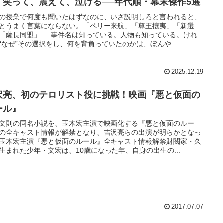
。笑って、震えて、泣ける──年代順・幕末傑作5選
の授業で何度も聞いたはずなのに、いざ説明しろと言われると、
とうまく言葉にならない。「ペリー来航」「尊王攘夷」「新選
「薩長同盟」──事件名は知っている。人物も知っている。けれ
“なぜ”その選択をし、何を背負っていたのかは、ぼんや...
2025.12.19
沢亮、初のテロリスト役に挑戦！映画『悪と仮面の
ール』
文則の同名小説を、玉木宏主演で映画化する『悪と仮面のルー
の全キャスト情報が解禁となり、吉沢亮らの出演が明らかとなっ
玉木宏主演『悪と仮面のルール』全キャスト情報解禁財閥家・久
⽣まれた少年・文宏は、10歳になった年、⾃⾝の出⽣の...
2017.07.07