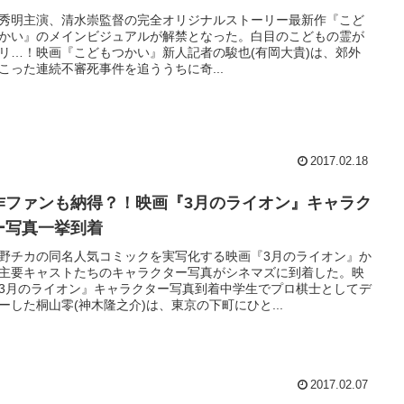
秀明主演、清水崇監督の完全オリジナルストーリー最新作『こど
かい』のメインビジュアルが解禁となった。白目のこどもの霊が
ラリ…！映画『こどもつかい』新人記者の駿也(有岡大貴)は、郊外
起こった連続不審死事件を追ううちに奇...
2017.02.18
作ファンも納得？！映画『3月のライオン』キャラク
ー写真一挙到着
野チカの同名人気コミックを実写化する映画『3月のライオン』か
主要キャストたちのキャラクター写真がシネマズに到着した。映
3月のライオン』キャラクター写真到着中学生でプロ棋士としてデ
ーした桐山零(神木隆之介)は、東京の下町にひと...
2017.02.07