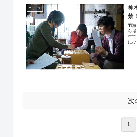
神
ニュース
禁
羽海
ら場
生で
にひ
次
1