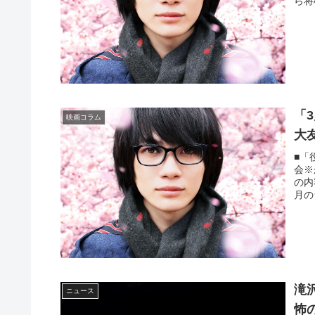
ら将
「
映画コラム
大
■「
会※
の内
月の
滝
ニュース
怖の