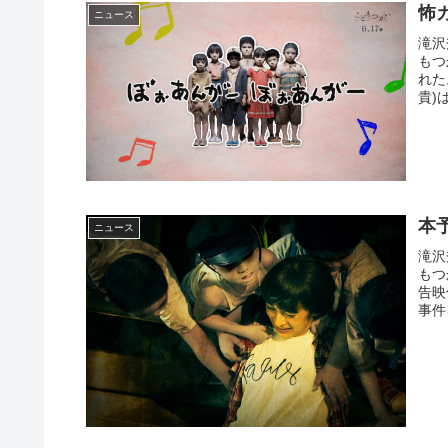
怖
ニュース
滝沢
もつ
れた
貴)
本
ニュース
滝沢
もつ
告映
事件