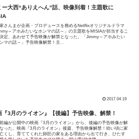
ミー大西“ありえへん”話、映像到着！主題歌に
SIA
家さんまが企画・プロデュースを務めるNetflixオリジナルドラマ
immy～アホみたいなホンマの話～」の主題歌をMISIAが担当するこ
決定、あわせて予告映像が解禁となった。「Jimmy～アホみたい
ンマの話～」予告映像解禁！主...
2017.04.19
画『3月のライオン』【後編】予告映像、解禁！
前編が公開中の映画『3月のライオン』から、後編の予告映像が解
なった。映画『3月のライオン』後篇、予告映像解禁！幼い頃に家
亡くし、育ててくれた師匠の家をある理由から出て行き、ひたす