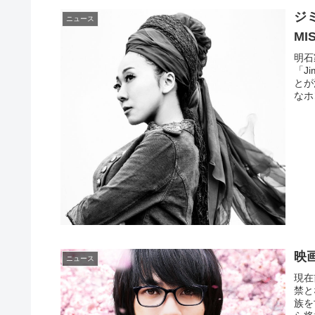
ジ
ニュース
MI
明石
「J
とが
なホ
映
ニュース
現在
禁と
族を