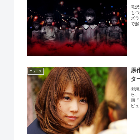
滝沢
もつ
ズ
で
原
ニュース
タ
羽海
ら、
画『
ビュ