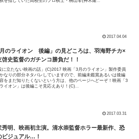
棋を指していた高校生のプロ棋士・桐山零(神木隆...
2017.04.04
3月のライオン 後編」の見どころは、羽海野チカ×
友啓史監督のガチンコ勝負だ！！
役に立たない映画の話」(C)2017 映画「3月のライオン」製作委員
かなりの部分ネタバレしていますので、前編未鑑賞あるいは後編
容をまだ知りたくないという方は、他のページへどーぞ！映画「3
ライオン」は後編こそ見応えあり！(C)...
2017.03.31
沢秀明、映画初主演。清水崇監督ホラー最新作、恐
ビジュアル…！