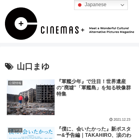
Japanese
山口まゆ
『軍艦少年』で注目！世界遺産
公開情報
の“廃墟”「軍艦島」を知る映像群
特集
2021.12.23
『僕に、会いたかった』新ポスタ
ニュース
ー&予告編｜TAKAHIRO、涙のわ