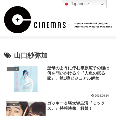
Japanese
山口紗弥加
聖母のように佇む篠原涼子の瞳は
ニュース
何を問いかける？『人魚の眠る
家』、第1弾ビジュアル解禁
2018.06.14
ガッキー＆瑛太W主演『ミック
ニュース
ス。』特報映像、解禁！