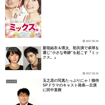
2017.05.29
新垣結衣＆瑛太、初共演で卓球を
ニュース
通じ“小さな奇跡”を起こす『ミッ
クス。』
2017.02.24
玉之丞の写真たっぷりにゃ！猫侍
ニュース
SPドラマのキャスト発表―主演
に田中直樹