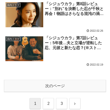
「シジュウカラ」第8話レビュ
国内ドラマ
ー：“別れ”を決断した忍が千秋と
再会！物語はさらなる混沌の渦へ
（※ストーリーネタバレあり）
2022.02.26
「シジュウカラ」第7話レビュ
国内ドラマ
ー：5年後…夫と立場が逆転した
忍、元彼と新たな恋？(※ストー
リーネタバレあり）
2022.02.19
次のページ
次
1
2
3