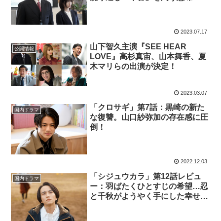
2023.07.17
⼭下智久主演『SEE HEAR
公開情報
LOVE』⾼杉真宙、⼭本舞⾹、夏
⽊マリらの出演が決定！
2023.03.07
「クロサギ」第7話：黒崎の新た
国内ドラマ
な復讐。山口紗弥加の存在感に圧
倒！
2022.12.03
「シジュウカラ」第12話レビュ
国内ドラマ
ー：羽ばたくひとすじの希望…忍
と千秋がようやく手にした幸せ
（※ストーリーネタバレあり）