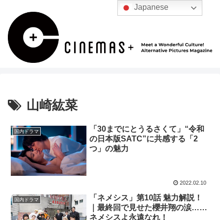
Japanese
山崎紘菜
「30までにとうるさくて」“令和
国内ドラマ
の日本版SATC”に共感する「2
つ」の魅力
2022.02.10
「ネメシス」第10話 魅力解説！
国内ドラマ
｜最終回で見せた櫻井翔の涙……
ネメシスよ永遠なれ！