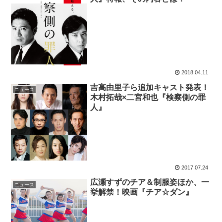
2018.04.11
吉高由里子ら追加キャスト発表！
ニュース
木村拓哉×二宮和也『検察側の罪
人』
2017.07.24
広瀬すずのチア＆制服姿ほか、一
ニュース
挙解禁！映画『チア☆ダン』