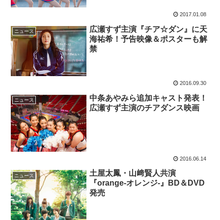
2017.01.08
広瀬すず主演『チア☆ダン』に天
ニュース
海祐希！予告映像＆ポスターも解
禁
2016.09.30
中条あやみら追加キャスト発表！
ニュース
広瀬すず主演のチアダンス映画
2016.06.14
土屋太鳳・山﨑賢人共演
ニュース
『orange‐オレンジ‐』BD＆DVD
発売