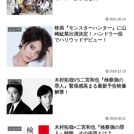
2021.06.14
映画『モンスターハンター』に山
ニュース
崎紘菜出演決定！ ハンドラー役
でハリウッドデビュー！
2018.12.13
木村拓哉VS二宮和也『検察側の
ニュース
罪人』緊張感高まる最新予告映像
解禁！
2018.05.01
木村拓哉×二宮和也『検察側の罪
ニュース
人』特報、その内容とは？