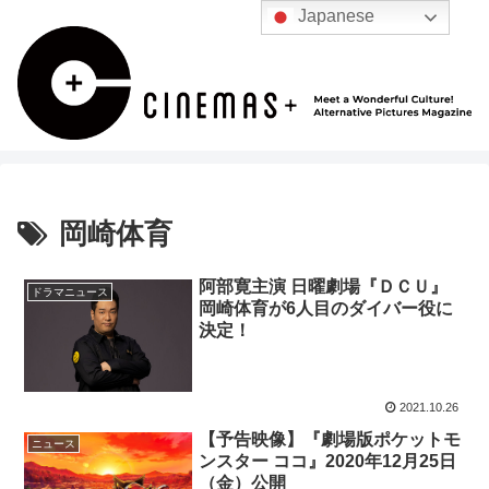
Japanese
岡崎体育
阿部寛主演 日曜劇場『ＤＣＵ』
ドラマニュース
岡崎体育が6人目のダイバー役に
決定！
2021.10.26
【予告映像】『劇場版ポケットモ
ニュース
ンスター ココ』2020年12月25日
（金）公開