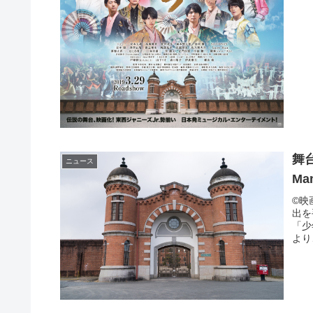
舞台
ニュース
M
©映
出を
「少
より