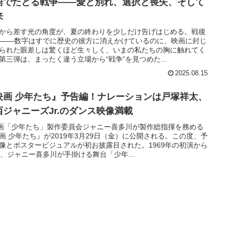
語でたどる戦争——愛と別れ、選択と喪失、そして
来
から差す光の角度が、夏の終わりを少しだけ告げはじめる。戦後
年――数字はすでに歴史の彼方に消えかけているのに、映画に封じ
られた眼差しは驚くほど生々しく、いまの私たちの胸に触れてく
第三弾は、まったく違う立場から“戦争”を見つめた...
2025.08.15
映画 少年たち』予告編！ナレーションは戸塚祥太、
西ジャニーズJr.のダンス映像満載
画「少年たち」製作委員会ジャニー喜多川が製作総指揮を務める
画 少年たち』が2019年3月29日（金）に公開される。この度、予
像とポスタービジュアルが初お披露目された。1969年の初演から
年、ジャニー喜多川が手掛ける舞台「少年...