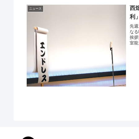
西
ニュース
利
先週
なる
挨拶
室龍