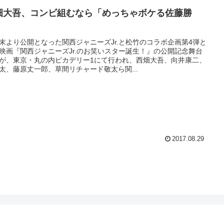
畑大吾、コンビ組むなら「めっちゃボケる佐藤勝
」
末より公開となった関西ジャニーズJr.と松竹のコラボ企画第4弾と
映画『関西ジャニーズJr.のお笑いスター誕生！』の公開記念舞台
が、東京・丸の内ピカデリー1にて行われ、西畑大吾、向井康二、
太、藤原丈一郎、草間リチャード敬太ら関...
2017.08.29