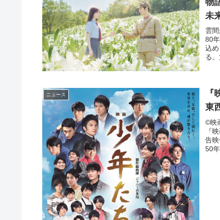
物
未
雲間
80
込め
る。
『
ニュース
東
©映
『映
告映
50