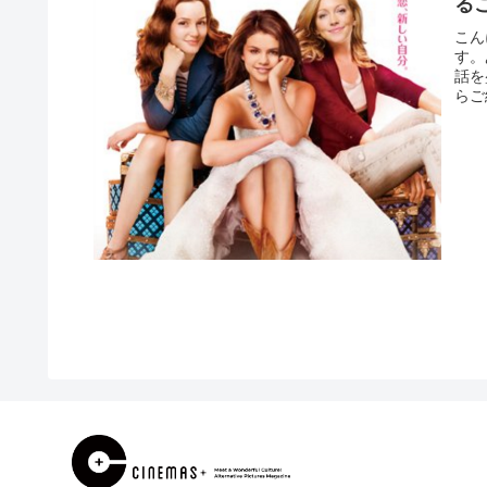
る
こん
す。
話を
らご