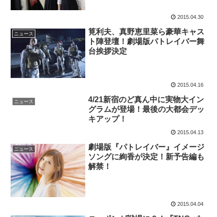
2015.04.30
筧利夫、真野恵里菜ら豪華キャス
ニュース
ト陣登壇！劇場版パトレイバー舞
台挨拶決定
2015.04.16
4/21新宿のど真ん中に実物大イン
ニュース
グラムが登場！最後の大都会デッ
キアップ！
2015.04.13
劇場版『パトレイバー』イメージ
ニュース
ソングに絢香が決定！新予告編も
解禁！
2015.04.04