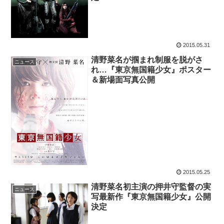
2015.05.31
清野菜名が掴まれ制服を脱がさ
ニュース
れ…『東京無国籍少女』ポスター
＆新場面写真公開
2015.05.25
清野菜名初主演の押井守監督の実
ニュース
写最新作『東京無国籍少女』公開
決定