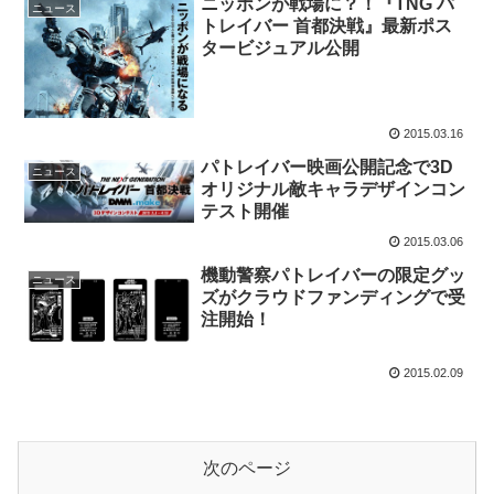
ニッポンが戦場に？！『TNG パ
ニュース
トレイバー 首都決戦』最新ポス
タービジュアル公開
2015.03.16
パトレイバー映画公開記念で3D
ニュース
オリジナル敵キャラデザインコン
テスト開催
2015.03.06
機動警察パトレイバーの限定グッ
ニュース
ズがクラウドファンディングで受
注開始！
2015.02.09
次のページ