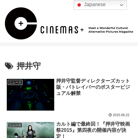
Japanese
押井守
押井守監督ディレクターズカット
ニュース
版・パトレイバーのポスタービジ
ュアル解禁
2015.06.22
カルト編で最終回！『押井守映画
ニュース
祭2015』第四夜の開催内容が決
定！