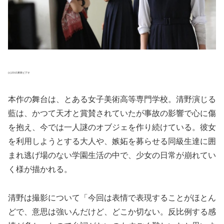
(c)2015東映ビデオ
本作の舞台は、とある女子美術高等専門学校。清野演じる
藍は、かつて天才と賞賛されていたが事故の影響で心に傷
を抱え、今では一人謎のオブジェを作り続けている。彼女
を利用しようとする大人や、嫉妬を募らせる同級生達に囲
まれ逃げ場のない学園生活の中で、少女の日常が崩れてい
く様が描かれる。
清野は撮影について「今回は表情で表現することがほとん
どで、意思は強いんだけど、どこか切ない。反比例する感