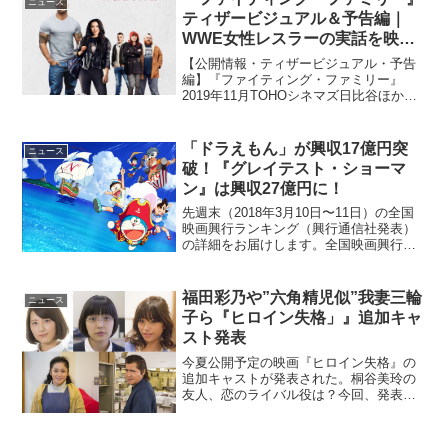
ニュース
ティザービジュアル＆予告編｜
WWE女性レスラーの実話を映画
化
【公開情報・ティザービジュアル・予告
編】『ファイティング・ファミリー』
2019年11月TOHOシネマズ日比谷ほかに
て全国ロードショー世界規模のプロレス
リングを興業するWWEの2014年の大舞台
で起きた奇跡。一夜にしてスーパースタ
「ドラえもん」が興収17億円突
ニュース
ーの座を掴み...
破！『グレイテスト・ショーマ
ン』は興収27億円に！
先週末（2018年3月10日〜11日）の全国
映画興行ランキング（興行通信社発表）
の詳細をお届けします。全国映画興行ラ
ンキング1位（→）『映画ドラえもん の
び太の宝島』2位（NEW）北の桜守3位
（→）『グレイテスト・ショーマン』4位
福田彩乃や”六角精児似”我妻三輪
ニュース
（↓）『ブ...
子ら『ヒロイン失格」』追加キャ
スト発表
今夏公開予定の映画『ヒロイン失格』の
追加キャストが発表された。桐谷美玲の
友人、恋のライバル役は？今回、発表さ
れた追加キャストは全部で5名。桐谷美玲
さん演じる主役・松崎はとりの友人で、
暴走するはとりのブレーキ役でもある中