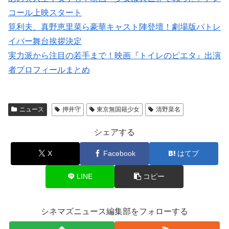
コール上映スタート
筧利夫、真野恵里菜ら豪華キャスト陣登壇！劇場版パトレ
イバー舞台挨拶決定
実力派から注目の若手まで！映画『トイレのピエタ』出演
者プロフィールまとめ
ニュース
押井守
東京無国籍少女
清野菜名
シェアする
X
Facebook
はてブ
LINE
コピー
シネマズニュース編集部をフォローする