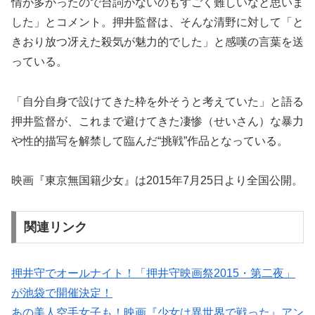
情が多かったので台詞がないのもすごく難しいなと思いま
した」とコメント。押井監督は、そんな清野に対して「と
きおり放つ冴えた殺気が魅力的でした」と感嘆の言葉を送
っている。
「自分自身で設けてきた枠を外そうと考えていた」と語る
押井監督が、これまで避けてきた凄惨（せいさん）な暴力
や性的描写を解禁して臨んだ“挑戦”作品となっている。
映画『東京無国籍少女』は2015年7月25日より全国公開。
関連リンク
押井守でオールナイト！「押井守映画祭2015・第二夜」
が池袋で開催決定！
あの美人空手女子も！映画『少女は異世界で戦った』アン