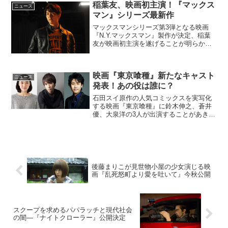
稲葉友、映画初主演！『マックス
島杏子・通称"愚かなる...
ニュース
マン』シリーズ最新作
マックスマンシリーズ第3弾となる映画
『N.Y.マックスマン』製作が決定、稲葉
友が映画初主演を遂げることが明らかと
なった。稲葉友が映画初主演！映画
『N.Y.マックスマン』初代の谷口正義(千
葉雄大)が赴任中のニューヨークで、アメ
映画『東京喰種』新たなキャスト
コミ「マックスマ...
ニュース
発表！あの役は誰に？
石田スイ原作の人気コミックスを実写化
する映画『東京喰種』に鈴木伸之、蒼井
優、大泉洋の3人が出演することがあきら
かとなった。映画『東京喰種』第2弾キャ
スト発表人を喰らう怪人“喰種（グー
ル）”が跋扈する東京。人間の姿をしなが
ら人肉を喰らう正体不...
後藤まりこが見世物小屋の少女演じる映
画『乱死怒町より愛を吐いて』今秋公開
スクープを求めるパパラッチと現代社会
の闇―『ナイトクローラー』公開決定