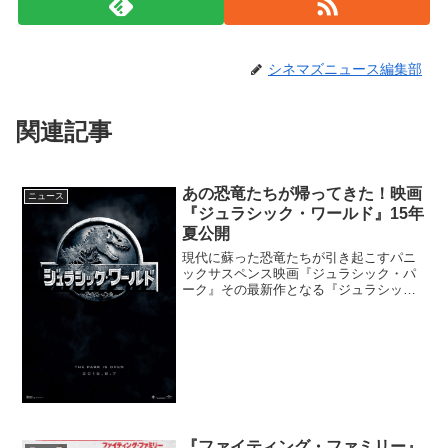
シネマズニュース編集部
関連記事
あの恐竜たちが帰ってきた！映画
ニュース
『ジュラシック・ワールド』15年
夏公開
現代に蘇った恐竜たちが引き起こすパニ
ックサスペンス映画『ジュラシック・パ
ーク』その最新作となる『ジュラシッ
ク・ワールド』が2015年8月7日（金）に
日本公開されることが決定した。第1作・
第2作で監督を務めたスティーブン・スピ
ルバーグ氏が本作...
『ファイティング・ファミリー』