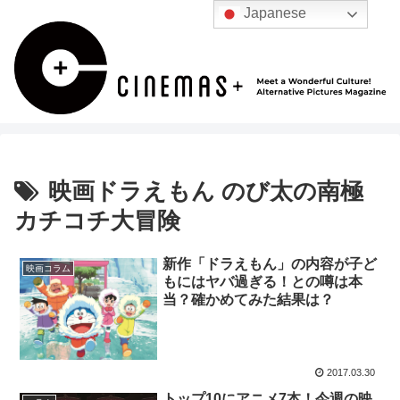
Japanese
映画ドラえもん のび太の南極
カチコチ大冒険
新作「ドラえもん」の内容が子ど
映画コラム
もにはヤバ過ぎる！との噂は本
当？確かめてみた結果は？
2017.03.30
トップ10にアニメ7本！今週の映