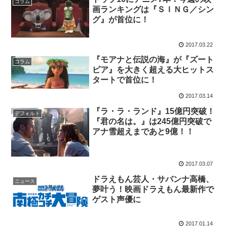
コラム
画ランキングは『ＳＩＮＧ／シン
グ』が首位に！
2017.03.22
『モアナと伝説の海』が『ズート
コラム
ピア』を大きく超える大ヒットス
タートで首位に！
2017.03.14
『ラ・ラ・ランド』15億円突破！
デフォルト
『君の名は。』は245億円突破で
アナ雪超えまであと9億！！
2017.03.07
ドラえもん芸人・サバンナ高橋、
ニュース
夢叶う！映画ドラえもん最新作で
ゲスト声優に
2017.01.14