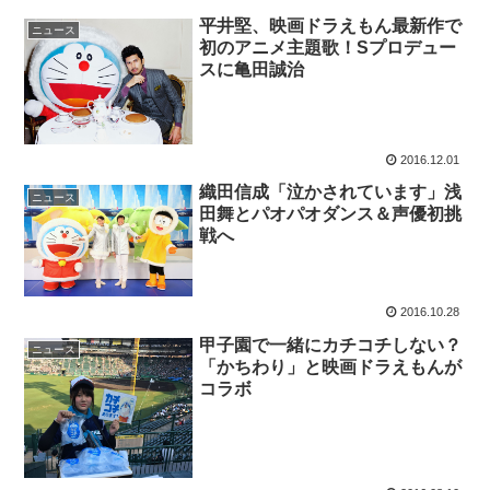
平井堅、映画ドラえもん最新作で
ニュース
初のアニメ主題歌！Sプロデュー
スに亀田誠治
2016.12.01
織田信成「泣かされています」浅
ニュース
田舞とパオパオダンス＆声優初挑
戦へ
2016.10.28
甲子園で一緒にカチコチしない？
ニュース
「かちわり」と映画ドラえもんが
コラボ