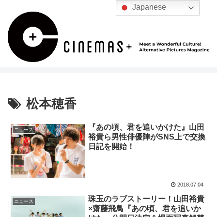
Japanese
松本穂香
『あの頃、君を追いかけた』山田
ニュース
裕貴ら男性俳優陣がSNS上で交換
日記を開始！
2018.07.04
珠玉のラブストーリー！山田裕貴
ニュース
×齋藤飛鳥『あの頃、君を追いか