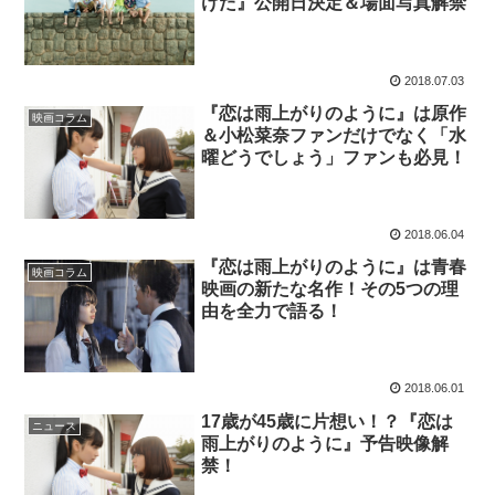
けた』公開日決定＆場面写真解禁
2018.07.03
『恋は雨上がりのように』は原作
映画コラム
＆小松菜奈ファンだけでなく「水
曜どうでしょう」ファンも必見！
2018.06.04
『恋は雨上がりのように』は青春
映画コラム
映画の新たな名作！その5つの理
由を全力で語る！
2018.06.01
17歳が45歳に片想い！？『恋は
ニュース
雨上がりのように』予告映像解
禁！