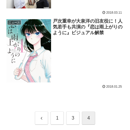
2018.03.11
戸次重幸が大泉洋の旧友役に！人
ニュース
気若手も共演の『恋は雨上がりの
ように』ビジュアル解禁
2018.01.25
前
1
3
4