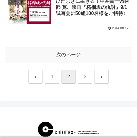
ひたむきに生きる！中井貴一vs阿
ニュース
部 寛、映画『柘榴坂の仇討』9/1
試写会に50組100名様をご招待♪
2014.08.12
次のページ
前
次
1
2
3
へ
へ