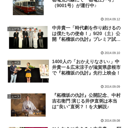
（9001号）が運行中♪
2014.09.12
中井貴一「時代劇を作り続けるの
ニュース
は僕たちの使命！」9/20（土）公
開『柘榴坂の仇討』プレミア試写
会 開催♪
2014.09.10
1400人の「おかえりなさい♪」中
ニュース
井貴一＆広末涼子が滋賀県彦根市
で『柘榴坂の仇討』先行上映会！
2014.09.09
『柘榴坂の仇討』公開記念、中村
ニュース
吉右衛門 演じる井伊直弼は本当
は“良い”直弼？！を大解説♪
2014.09.08