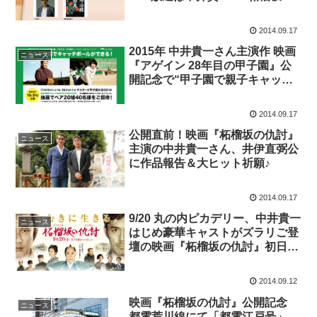
仇討」♪
2014.09.17
2015年 中井貴一さん主演作 映画
ニュース
『アゲイン 28年目の甲子園』公
開記念で“甲子園で親子キャッチ
ボール”参加者大募集♪
2014.09.17
公開直前！映画『柘榴坂の仇討』
ニュース
主演の中井貴一さん、井伊直弼公
に作品報告＆大ヒット祈願♪
2014.09.17
9/20 丸の内ピカデリー、中井貴一
ニュース
はじめ豪華キャストがズラリご登
壇の映画『柘榴坂の仇討』初日舞
台挨拶 決定！
2014.09.12
映画『柘榴坂の仇討』公開記念
ニュース
都電荒川線にて「都電江戸号」