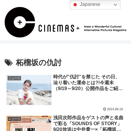
Japanese
柘榴坂の仇討
時代が“仇討”を禁じた その日、
ニュース
辿り着いた運命とは?!今週末
（9/19～9/20）公開作品をご紹
介！
2014.09.19
浅田次郎作品をゲストの声と名曲
ニュース
で彩る「SOUNDS OF STORY」
9/20放送は中井貴一×「柘榴坂の