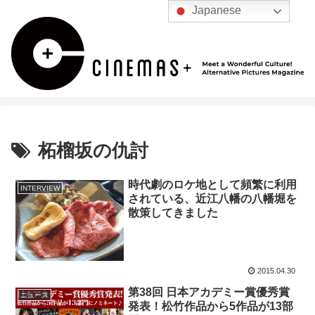
Japanese
柘榴坂の仇討
時代劇のロケ地として頻繁に利用
INTERVIEW
されている、近江八幡の八幡堀を
散策してきました
2015.04.30
第38回 日本アカデミー賞優秀賞
ニュース
発表！松竹作品から5作品が13部