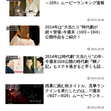
～10/5）ムービーランキング速報
2014.10.06
2014年は“大当たり”時代劇が
ニュース
続々登場♪今週末（10/3～10/4）
公開作品をご紹介！
2014.10.03
2014年は時代劇“大当たり”の年♪
ニュース
今週末10/4公開の時代劇『蜩ノ
記』もステキ過ぎると早くも話題
に！
2014.10.02
残暑に挑む秋タイトル、見事ラン
ニュース
クインを果たしたのは…?!週末
（9/27～9/29）ムービーランキン
グ速報
2014.09.29