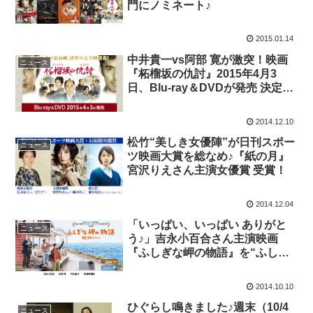
門にノミネート♪
2015.01.14
中井貴一vs阿部 寛が激突！映画
ニュース
『柘榴坂の仇討』2015年4月3
日、Blu-ray＆DVDが発売 決定＋
レンタル開始！
2014.12.10
松竹“美しき女優陣”が日刊スポー
ニュース
ツ映画大賞を総なめ♪『紙の月』
宮沢りえさん主演女優賞 受賞！
2014.12.04
「いっぱい、いっぱい ありがと
ニュース
う♪」吉永小百合さん主演映画
『ふしぎな岬の物語』を“ふし
ぎ”と応援しちゃいます！
2014.10.10
ひぐらし鳴きました♪週末（10/4
ニュース