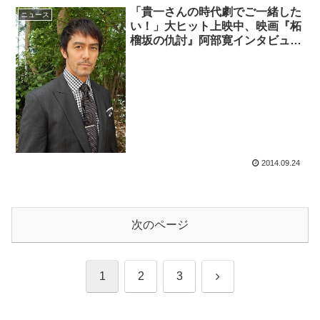
「貴一さんの時代劇でご一緒した
ニュース
い！」大ヒット上映中、映画『柘
榴坂の仇討』阿部寛インタビュー
♪
2014.09.24
次のページ
次
1
2
3
へ