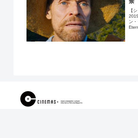
禁
【シ
20
ン・
Etern