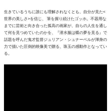
生きているうちに誰にも理解されなくとも、自分が見た<
世界の美しさ>を信じ、 筆を握り続けたゴッホ。不器用な
までに芸術と向き合った孤高の画家が、自らの人生を通し
て何を見つめていたのかを、『潜水服は蝶の夢を見る』で
話題を呼んだ鬼才監督ジュリアン・シュナーベルが渾身の
力で描いた圧倒的映像美で贈る、珠玉の感動作となってい
る。