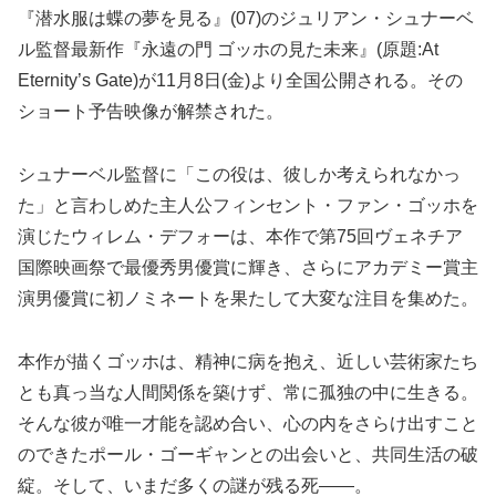
『潜水服は蝶の夢を見る』(07)のジュリアン・シュナーベ
ル監督最新作『永遠の門 ゴッホの見た未来』(原題:At
Eternity’s Gate)が11月8日(金)より全国公開される。その
ショート予告映像が解禁された。
シュナーベル監督に「この役は、彼しか考えられなかっ
た」と言わしめた主人公フィンセント・ファン・ゴッホを
演じたウィレム・デフォーは、本作で第75回ヴェネチア
国際映画祭で最優秀男優賞に輝き、さらにアカデミー賞主
演男優賞に初ノミネートを果たして大変な注目を集めた。
本作が描くゴッホは、精神に病を抱え、近しい芸術家たち
とも真っ当な人間関係を築けず、常に孤独の中に生きる。
そんな彼が唯一才能を認め合い、心の内をさらけ出すこと
のできたポール・ゴーギャンとの出会いと、共同生活の破
綻。そして、いまだ多くの謎が残る死――。