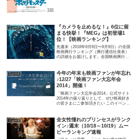
『カメラを止めるな！』6位に留
ニュース
まる快挙！『MEG』は初登場1
位！【映画ランキング】
先週末（2018年9月8日〜9月9日）の全国
映画興行ランキング（興行通信社発表）
の詳細をお届けします。全国映画興行ラ
ンキング1位（NEW）『MEG ザ・モンス
ター』2位（↓）『検察側の罪人』3位
（↓）『銀魂２ 掟は破るためにこそあ
今年の年末も映画ファンが年忘れ
ニュース
る』4位（...
♪12/27「映画ファン大忘年会
2014」開催！
「映画ファン大忘年会2014」公式サイト
2014年の振り返りとして、ぜひ映画好き
の皆さまにご参加頂きたい このイベン
ト。映画好きな方が集まって皆さまで交
流することを目的に、たくさんの映画好
きの仲間を作り、もっと良い映画に出会
全女性憧れのプリンセスがランク
ニュース
いたい、という思...
イン♪週末（10/18～10/19）ムー
ビーランキング速報