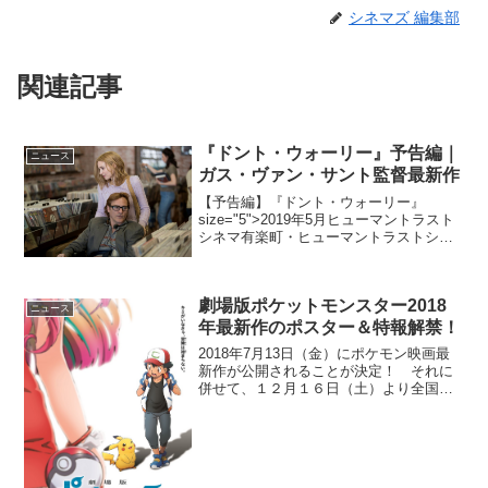
シネマズ 編集部
関連記事
『ドント・ウォーリー』予告編｜
ニュース
ガス・ヴァン・サント監督最新作
【予告編】『ドント・ウォーリー』
size="5">2019年5月ヒューマントラスト
シネマ有楽町・ヒューマントラストシネ
マ渋谷、新宿武蔵野館他全国順次公開ガ
ス・ヴァン・サント監督3年ぶりの新作、
『ドント・ウォーリー』は、世界で一番
劇場版ポケットモンスター2018
皮肉な実在の...
ニュース
年最新作のポスター＆特報解禁！
2018年7月13日（金）にポケモン映画最
新作が公開されることが決定！ それに
併せて、１２月１６日（土）より全国の
映画館で掲出される第１弾ポスターと特
報映像が解禁となった。前作「キミにき
めた！」のエンディングで、さらなる冒
険に向けて旅立った...