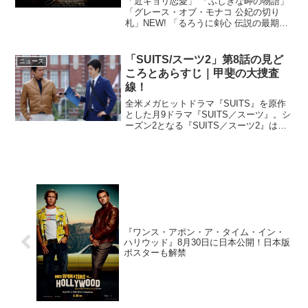
「近キョリ恋愛」 「ふしぎな岬の物語」
「グレース・オブ・モナコ 公妃の切り
札」NEW! 「るろうに剣心 伝説の最期
編」 「映画ハピネスチャージプリキュ
ア！人形の国のバレリーナ」 「蜩ノ記」
「まほろ駅前狂騒曲」NEW! 「STAND
「SUITS/スーツ2」第8話の見ど
ニュース
BY...
ころとあらすじ｜甲斐の大捜査
線！
全米メガヒットドラマ『SUITS』を原作
とした月9ドラマ『SUITS／スーツ』。シ
ーズン2となる『SUITS／スーツ2』は新
型コロナウイルスの影響により放送を一
時休止し、7月27日より放送が再開されて
いる。8月31日に放送される第8話で
は、...
『ワンス・アポン・ア・タイム・イン・
ハリウッド』8月30日に日本公開！日本版
ポスターも解禁