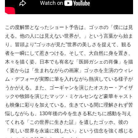
この度解禁となったショート予告は、ゴッホの「僕には見
える。他の人には見えない世界が。」という言葉から始ま
り、冒頭より“ゴッホが見た”世界の美しさを捉えて、観る
者を一瞬にして惹きつける。そして、大自然に身を置き、
木々を描く姿、日本でも有名な「医師ガシェの肖像」を描
く姿からは「生まれながらの画家」ゴッホを主演のウィレ
ム・デフォーが実際に筆を入れながら熱演している様子が
うかがえる。また、ゴーギャンを演じたオスカー・アイザ
ックや牧師を演じたマッツ・ミケルセンなど豪華キャスト
も映像に彩りを加えている。生きている間に理解されず苦
悩しながらも、130年後の今を生きる私たちに感動を与え
てくれる「この世界に生きた証」を遺したゴッホ。彼の
「美しい世界を永遠に残したい」という信念を強く感じる