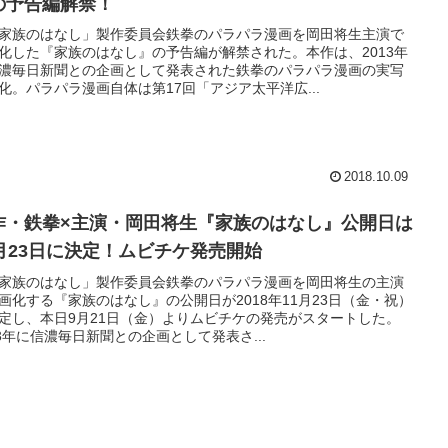
の予告編解禁！
家族のはなし」製作委員会鉄拳のパラパラ漫画を岡田将生主演で
化した『家族のはなし』の予告編が解禁された。本作は、2013年
濃毎日新聞との企画として発表された鉄拳のパラパラ漫画の実写
化。パラパラ漫画自体は第17回「アジア太平洋広...
2018.10.09
作・鉄拳×主演・岡田将生『家族のはなし』公開日は
1月23日に決定！ムビチケ発売開始
家族のはなし」製作委員会鉄拳のパラパラ漫画を岡田将生の主演
画化する『家族のはなし』の公開日が2018年11月23日（金・祝）
定し、本日9月21日（金）よりムビチケの発売がスタートした。
13年に信濃毎日新聞との企画として発表さ...