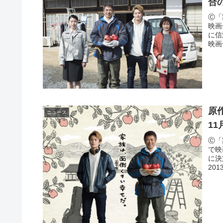
合
Ⓒ「
映画
に信
映画
原
ニュース
1
Ⓒ「
で映
に決
20