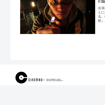
の
出演
とに
る。
吠』