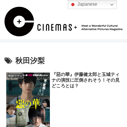
Japanese
秋田汐梨
『惡の華』伊藤健太郎と玉城ティ
映画コラム
ナの演技に圧倒されそう！その見
どころとは？