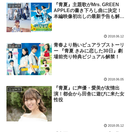
『青夏』主題歌がMrs. GREEN
ニュース
APPLEの書き下ろし曲に決定！
本編映像初出しの最新予告も解
禁！
2018.06.12
青春より熱いピュアラブストーリ
ニュース
ー 『青夏 きみに恋した30日』劇
場前売り特典ビジュアル解禁！
2018.06.05
『青夏』に声優・愛美が友情出
ニュース
演！都会から田舎に遊びに来た女
性役
2018.05.12