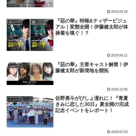
2019.09.28
『惡の華』特報&ティザービジュ
ニュース
アル｜変態全開！伊藤健太郎が体
操着を嗅ぐ！？
2019.06.11
『惡の華』主要キャスト解禁！伊
ニュース
藤健太郎が新境地を開拓
2018.12.05
佐野勇斗がびしょ濡れに！『青夏
ニュース
きみに恋した30日』夏全開の完成
記念イベントをレポート！
2018.07.03