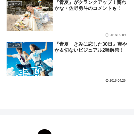
『青夏』がクランクアップ！葵わ
ニュース
かな・佐野勇斗のコメントも！
2018.05.09
『青夏 きみに恋した30日』爽や
ニュース
か＆切ないビジュアル2種解禁！
2018.04.26