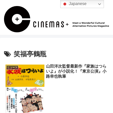
Japanese
笑福亭鶴瓶
山田洋次監督最新作『家族はつら
ニュース
いよ』が小説化！『東京公演』小
路幸也執筆