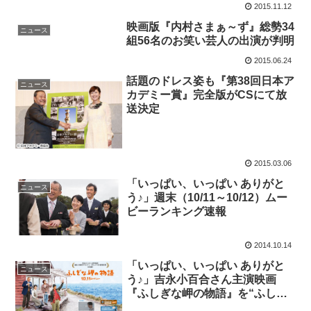
2015.11.12
映画版『内村さまぁ～ず』総勢34
ニュース
組56名のお笑い芸人の出演が判明
2015.06.24
話題のドレス姿も『第38回日本ア
ニュース
カデミー賞』完全版がCSにて放
送決定
2015.03.06
「いっぱい、いっぱい ありがと
ニュース
う♪」週末（10/11～10/12）ムー
ビーランキング速報
2014.10.14
「いっぱい、いっぱい ありがと
ニュース
う♪」吉永小百合さん主演映画
『ふしぎな岬の物語』を“ふし
ぎ”と応援しちゃいます！