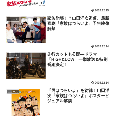
2015.12.15
家族崩壊！？山田洋次監督、最新
ニュース
喜劇『家族はつらいよ』予告映像
解禁
2015.12.14
先行カットも公開―ドラマ
ニュース
「HiGH&LOW」一挙放送＆特別
番組決定！
2015.12.14
『男はつらいよ』を彷彿！山田洋
ニュース
次『家族はつらいよ』ポスタービ
ジュアル解禁