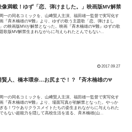
映像満載！ゆず「恋、弾けました。」映画版MV解禁
周一の同名コミックを、山﨑賢人主演、福田雄一監督で実写化す
画『斉木楠雄のѰ難』より、ゆずの歌う主題歌「恋、弾けまし
」の映画版MVが解禁となった。映画『斉木楠雄のѰ難』ゆずの歌
題歌版MV解禁生まれながらに与えられたとんでもない...
2017.09.27
﨑賢人、橋本環奈…お尻まで！？『斉木楠雄のѰ
』
周一の同名コミックを、山﨑賢人主演、福田雄一監督で実写化す
画『斉木楠雄のѰ難』より、場面写真が初解禁となった。やっか
ぎる！ワケありクラスメイトたちの姿生まれながらに与えられた
でもない超能力を隠して高校生活を送る、斉木楠雄(山...