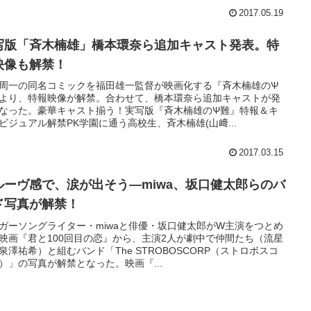
2017.05.19
写版「斉木楠雄」橋本環奈ら追加キャスト発表。特
映像も解禁！
周一の同名コミックを福田雄一監督が映画化する『斉木楠雄のѰ
より、特報映像が解禁。合わせて、橋本環奈ら追加キャストが発
なった。豪華キャスト揃う！実写版『斉木楠雄のѰ難』特報＆キ
ビジュアル解禁PK学園に通う高校生、斉木楠雄(山﨑...
2017.03.15
ルーヴ感で、涙が出そう―miwa、坂口健太郎らのバ
ド写真が解禁！
ガーソングライター・miwaと俳優・坂口健太郎がW主演をつとめ
映画『君と100回目の恋』から、主演2人が劇中で仲間たち（流星
泉澤祐希）と組むバンド「The STROBOSCORP（ストロボスコ
）」の写真が解禁となった。映画『...