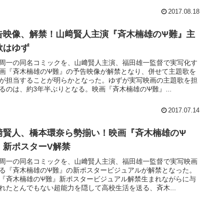
2017.08.18
告映像、解禁！山﨑賢人主演『斉木楠雄のѰ難』主
歌はゆず
周一の同名コミックを、山﨑賢人主演、福田雄一監督で実写化す
画『斉木楠雄のѰ難』の予告映像が解禁となり、併せて主題歌を
が担当することが明らかとなった。ゆずが実写映画の主題歌を担
るのは、約3年半ぶりとなる。映画『斉木楠雄のѰ難』...
2017.07.14
﨑賢人、橋本環奈ら勢揃い！映画『斉木楠雄のѰ
』新ポスターV解禁
周一の同名コミックを、山﨑賢人主演、福田雄一監督で実写映画
る『斉木楠雄のѰ難』の新ポスタービジュアルが解禁となった。
『斉木楠雄のѰ難』新ポスタービジュアル解禁生まれながらに与
れたとんでもない超能力を隠して高校生活を送る、斉木...