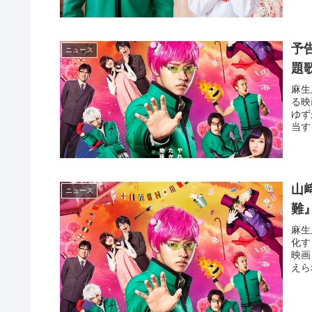
予
ニュース
題
麻生
る映
ゆず
当す
山
ニュース
難
麻生
化す
映画
えら