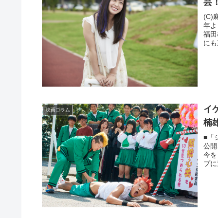
芸
(C
年よ
福田
にも
イ
映画コラム
楠
■「
公開
今を
プに