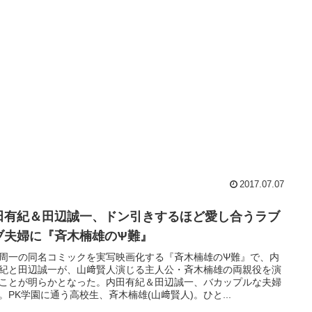
2017.07.07
田有紀＆田辺誠一、ドン引きするほど愛し合うラブ
ブ夫婦に『斉木楠雄のѰ難』
周一の同名コミックを実写映画化する『斉木楠雄のѰ難』で、内
紀と田辺誠一が、山﨑賢人演じる主人公・斉木楠雄の両親役を演
ことが明らかとなった。内田有紀＆田辺誠一、バカップルな夫婦
。PK学園に通う高校生、斉木楠雄(山﨑賢人)。ひと...