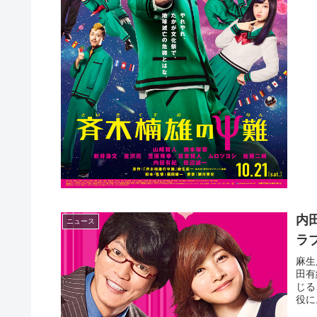
内
ニュース
ラ
麻生
田有
じる
役に