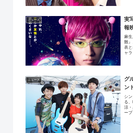
実
ニュース
報
麻生
難』
表と
ャラ
グ
ニュース
ン
シン
る、
涼・
ープ