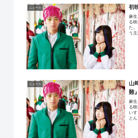
初
ニュース
麻生
る映
た。
う主
山
ニュース
難
麻生
る映
いす
とん