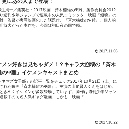
！更にあの人まで登場！
)麻生周一／集英社・2017映画「斉木楠雄のΨ難」製作委員会2012
り週刊少年ジャンプで連載中の人気コミックを、映画『銀魂』の
雄一監督が実写映画化した話題作、『斉木楠雄のΨ難』。個人的
期待大だった本作を、今回は初日夜の回で鑑...
2017.11.03
ケメン好きは見ちゃダメ！？キャラ大崩壊の『斉木
雄のΨ難』イケメンキャストまとめ
シネマズ女子部」の記事一覧をチェック2017年10月21日（土）に
された映画『斉木楠雄のΨ難』。主演の山﨑賢人くんをはじめ、
ときめくイケメンが多数登場しています。原作は週刊少年ジャン
連載中の同名人気ギャグ漫画、しかも、映画『...
2017.10.22