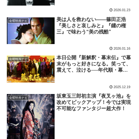
2026.01.23
美は人を救わない——篠田正浩
金曜映画ナビ
『美しさと哀しみと』『鑓の権
三』で味わう“美の残酷”
2026.01.16
本日公開『新解釈・幕末伝』で幕
金曜映画ナビ
末がもっと好きになる。笑って、
震えて、泣ける──年代順・幕末
傑作5選
2025.12.19
坂東玉三郎初主演『夜叉ヶ池』を
金曜映画ナビ
改めてピックアップ！今では実現
不可能なファンタジー超大作！