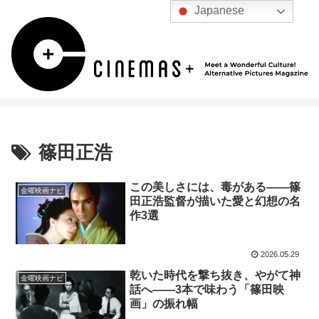
Japanese
篠田正浩
この美しさには、毒がある――篠
金曜映画ナビ
田正浩監督が描いた愛と幻想の名
作3選
2026.05.29
乾いた時代を撃ち抜き、やがて神
金曜映画ナビ
話へ——3本で味わう「篠田映
画」の振れ幅