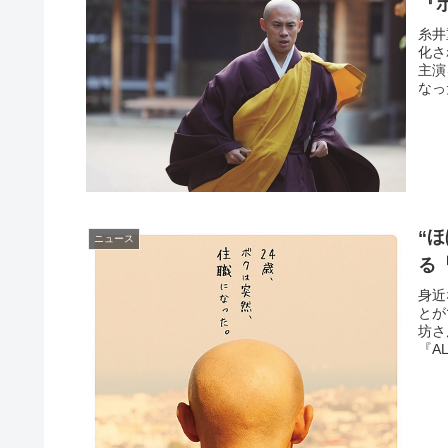
『
糸井
化さ
主演
なっ
“
ニュース
る
身近
とが
坊さ
『A