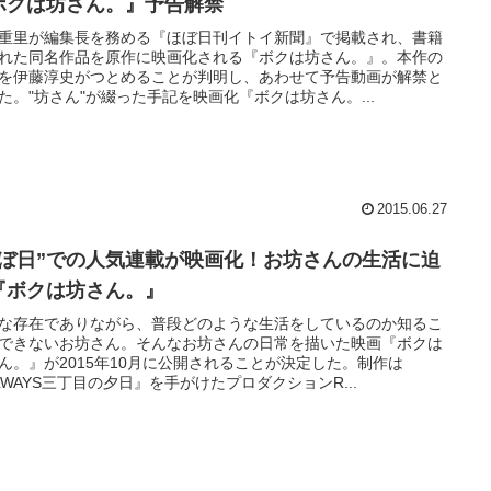
ボクは坊さん。』予告解禁
重里が編集長を務める『ほぼ日刊イトイ新聞』で掲載され、書籍
れた同名作品を原作に映画化される『ボクは坊さん。』。本作の
を伊藤淳史がつとめることが判明し、あわせて予告動画が解禁と
た。"坊さん"が綴った手記を映画化『ボクは坊さん。...
2015.06.27
ほぼ日”での人気連載が映画化！お坊さんの生活に迫
『ボクは坊さん。』
な存在でありながら、普段どのような生活をしているのか知るこ
できないお坊さん。そんなお坊さんの日常を描いた映画『ボクは
ん。』が2015年10月に公開されることが決定した。制作は
LWAYS三丁目の夕日』を手がけたプロダクションR...