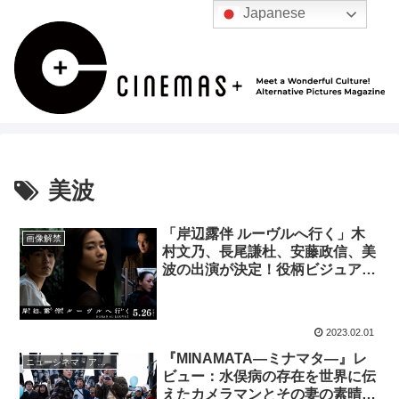
Japanese
美波
「岸辺露伴 ルーヴルへ行く」木
画像解禁
村文乃、長尾謙杜、安藤政信、美
波の出演が決定！役柄ビジュアル
も解禁
2023.02.01
『MINAMATA―ミナマタ―』レ
ニューシネマ・アナリティクス
ビュー：水俣病の存在を世界に伝
えたカメラマンとその妻の素晴ら