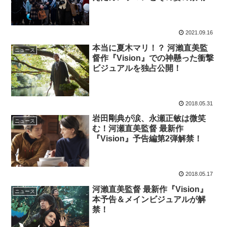
しき人間讃歌！
2021.09.16
本当に夏木マリ！？ 河瀨直美監
ニュース
督作『Vision』での神懸った衝撃
ビジュアルを独占公開！
2018.05.31
岩田剛典が涙、永瀬正敏は微笑
ニュース
む！河瀬直美監督 最新作
『Vision』予告編第2弾解禁！
2018.05.17
河瀨直美監督 最新作『Vision』
ニュース
本予告＆メインビジュアルが解
禁！