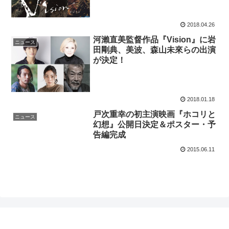
2018.04.26
河瀨直美監督作品『Vision』に岩
ニュース
田剛典、美波、森山未來らの出演
が決定！
2018.01.18
戸次重幸の初主演映画『ホコリと
ニュース
幻想』公開日決定＆ポスター・予
告編完成
2015.06.11