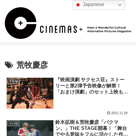
Japanese
荒牧慶彦
『映画演劇 サクセス荘』ストー
予告編
リーと第2弾予告映像が解禁！
「おまけ演劇」のセット上映も決
定
2021.11.29
鈴木拡樹＆荒牧慶彦「バクマ
その他
ン。」THE STAGE開幕！「舞台
でやる意味をフルに活かした作