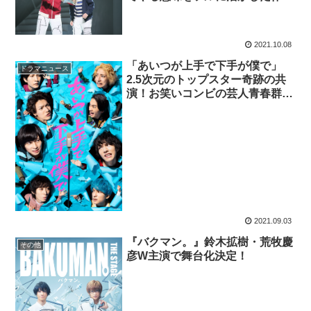
品」
2021.10.08
「あいつが上手で下手が僕で」
ドラマニュース
2.5次元のトップスター奇跡の共
演！お笑いコンビの芸人青春群像
劇をドラマ＆舞台化
2021.09.03
『バクマン。』鈴木拡樹・荒牧慶
その他
彦W主演で舞台化決定！