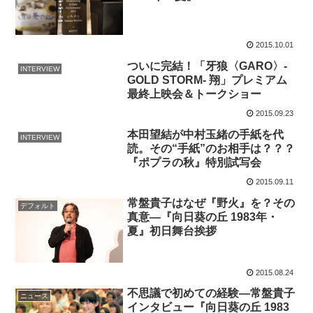
2015.10.01
ついに完結！「牙狼〈GARO〉-
INTERVIEW
GOLD STORM- 翔」プレミアム
最終上映会＆トークショー
2015.09.23
本田望結が中村玉緒の手紙を代
INTERVIEW
読。その“手紙”のお相手は？？？
『ポプラの秋』特別試写会
2015.09.11
常盤貴子はなぜ『野火』を？その
デフォルト
真意―『向日葵の丘 1983年・
夏』初日舞台挨拶
2015.08.24
不思議で初めての経験―常盤貴子
ニュース
インタビュー『向日葵の丘 1983