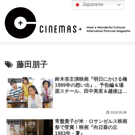
Japanese
藤田朋子
鈴木杏主演映画『明日にかける橋
ニュース
1989年の想い出』、予告編＆場
面スチール、田中美里＆越後はる
香のコメントが解禁に！
2018.05.08
常盤貴子が米・ロサンゼルス映画
ニュース
祭で受賞！映画『向日葵の丘
1983年・夏』