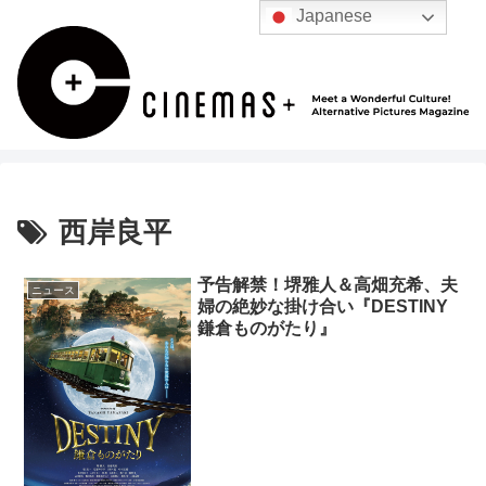
Japanese
西岸良平
予告解禁！堺雅人＆高畑充希、夫
ニュース
婦の絶妙な掛け合い『DESTINY
鎌倉ものがたり』