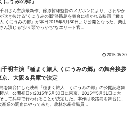
 くにうみの郷』
千明さん主演最新作、篠原哲雄監督のメガホンにより、さわやか
が吹き抜ける"くにうみの郷"淡路島を舞台に描かれる映画『種ま
人 くにうみの郷』が本日2015年5月30日より公開となった。栗山
さん演じる"少々頭でっかち"なエリート官...
2015.05.30
山千明主演『種まく旅人 くにうみの郷』の舞台挨拶
東京、大阪＆兵庫で決定
島を舞台にした映画『種まく旅人 くにうみの郷』の公開記念舞
拶が、公開初日の2015年5月30日に東京、2015年5月31日に大
そして兵庫で行われることが決定した。本作は淡路島を舞台に、
次産業の調査にやって来た、農林水産省職員...