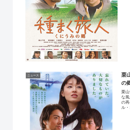
栗
ニュース
の
栗山
な風
の再
ル・