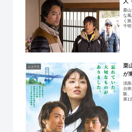
人
栗山
な風
く旅
千明
栗
ニュース
が
淡路
台挨
阪、
第1