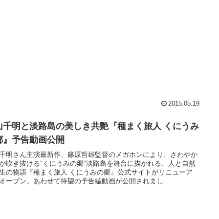
2015.05.19
山千明と淡路島の美しき共艶『種まく旅人 くにうみ
郷』予告動画公開
千明さん主演最新作、篠原哲雄監督のメガホンにより、さわやか
が吹き抜ける“くにうみの郷”淡路島を舞台に描かれる、人と自然
生の物語『種まく旅人 くにうみの郷』公式サイトがリニューア
オープン。あわせて待望の予告編動画が公開されまし...