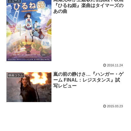
ニュース
『ひるね姫』楽曲はタイマーズの
あの曲
2016.11.24
嵐の前の静けさ…『ハンガー・ゲ
映画コラム
ーム FINAL：レジスタンス』試
写レビュー
2015.03.23