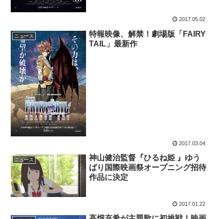
2017.05.02
特報映像、解禁！劇場版「FAIRY
ニュース
TAIL」最新作
2017.03.04
神山健治監督『ひるね姫 』ゆう
ニュース
ばり国際映画祭オープニング招待
作品に決定
2017.01.22
高畑充希が主題歌に初挑戦！映画