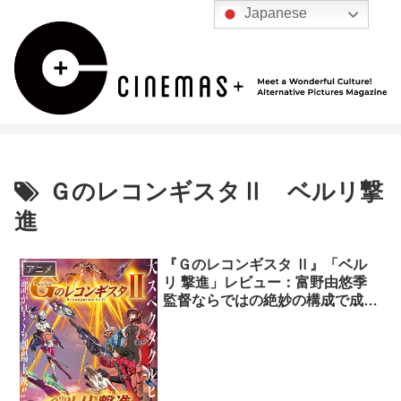
Japanese
ＧのレコンギスタⅡ ベルリ撃
進
『Ｇのレコンギスタ Ⅱ』「ベル
アニメ
リ 撃進」レビュー：富野由悠季
監督ならではの絶妙の構成で成さ
れた見事なる“映画”！