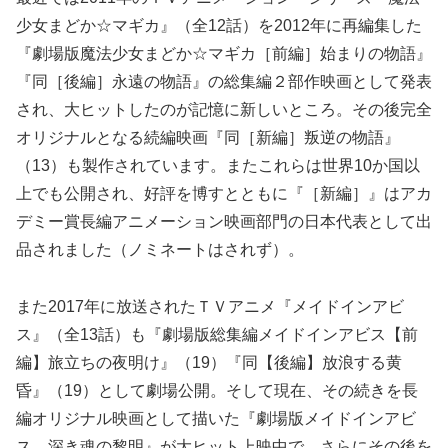
少女まどか☆マギカ』（全12話）を2012年に再編集した
『劇場版魔法少女まどか☆マギカ［前編］始まりの物語』
『同［後編］永遠の物語』の総集編２部作映画として発表
され、大ヒットしたのが記憶に新しいところ。その後完全
オリジナルとなる続編映画『同［新編］叛逆の物語』
（13）も製作されています。またこれらは世界10か国以
上でも公開され、好評を博すとともに『［新編］』はアカ
デミー賞長編アニメーション映画部門の日本代表として出
品されました（ノミネートはされず）。
また2017年に放送されたＴＶアニメ『メイドインアビ
ス』（全13話）も『劇場版総集編メイドインアビス【前
編】旅立ちの夜明け』（19）『同【後編】放浪する黄
昏』（19）として劇場公開。そして現在、その続きを長
編オリジナル映画として描いた『劇場版メイドインアビ
ス 深き魂の黎明』が大ヒット上映中で、さらにその後を