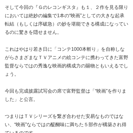
そして今回の『Ｇのレコンギスタ』も１、２作を見る限り
においては絶妙の編集で1本の“映画”としての大きな起承
転結（もしくは序破急）の妙を堪能できる構成になってい
るのに驚きを隠せません。
これはやはり若き日に「コンテ1000本斬り」を自称しな
がらさまざまなＴＶアニメの絵コンテに携わってきた富野
監督ならではの秀逸な映画的構成力の賜物ともいえるでし
ょう。
今回も完成披露試写会の席で富野監督は「“映画”を作りま
した」と公言。
つまりはＴＶシリーズを繋ぎ合わせた安易なものではな
い、“映画”ならではの醍醐味に満ちた５部作が構築され得
ているのです。