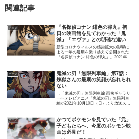
関連記事
『名探偵コナン 緋色の弾丸』初
アニメ
日の映画館を見てわかった「鬼
滅」「エヴァ」との明確な違い
新型コロナウィルスの感染拡大の影響に
よる一年の延期を乗り越えて公開された
『名探偵コナン 緋色の弾丸』。2021年4
月16日金曜日に無事初日を迎え、その
後、最初の週末を迎えました。そこで、
私はその初日と最初の週末の“コナン”の様
鬼滅の刃「無限列車編」第7話：
アニメ
子を見るために...
煉獄さんの最期の笑顔が忘れられ
ない
→「鬼滅の刃」無限列車編 画像ギャラリ
ーへテレビアニメ「鬼滅の刃」無限列車
編が2021年10月10日（日）より放送スタ
ート。竈門炭治郎 立志編、遊郭編それぞ
れと繋がる「無限列車編」がテレビアニ
メとして再構成されて放送される。本記
かつてポケモンを見ていた「元」
アニメ
事では、第7...
子どもたちへ、今度のポケモン映
画は必見だ！