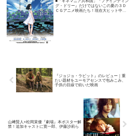
■「キネマニア共和国」『ファインディン
グ・ドリー』だけではないこの夏の３Ｄ
ＣＧアニメ映画たち！現在大ヒット中の
『ファインディング・ドリー』。ディズ
ニー＆ピクサーの３ＤＣＧアニメーショ
ン映画は、昔も今も大人気ではあります
が……《キネマニア共和...
『ジョジョ・ラビット』のレビュー｜重
たい題材をユーモアセンスで包みこみ、
子供の目線で紡いだ映画
山﨑賢人×松岡茉優『劇場』本ポスター解
禁！追加キャストに寛一郎、伊藤沙莉ら