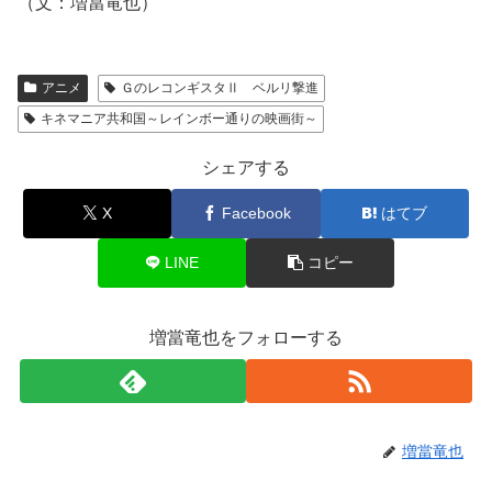
（文：増當竜也）
アニメ
ＧのレコンギスタⅡ ベルリ撃進
キネマニア共和国～レインボー通りの映画街～
シェアする
X
Facebook
はてブ
LINE
コピー
増當竜也をフォローする
増當竜也