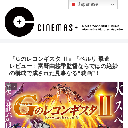
Japanese
『Ｇのレコンギスタ Ⅱ』「ベルリ 撃進」
レビュー：富野由悠季監督ならではの絶妙
の構成で成された見事なる“映画”！
アニメ