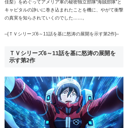
佳梨）をめぐってアメリア軍の秘密独立部隊“海賊部隊”と
キャピタルの諍いに巻き込まれたことを機に、やがて衝撃
の真実を知らされていくのでした……。
–{ＴＶシリーズ6～11話を基に怒涛の展開を示す第2作}–
ＴＶシリーズ6～11話を基に怒涛の展開を
示す第2作