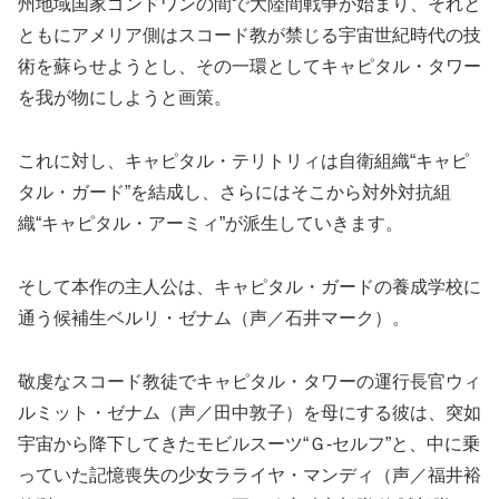
州地域国家ゴンドワンの間で大陸間戦争が始まり、それと
ともにアメリア側はスコード教が禁じる宇宙世紀時代の技
術を蘇らせようとし、その一環としてキャピタル・タワー
を我が物にしようと画策。
これに対し、キャピタル・テリトリィは自衛組織“キャピ
タル・ガード”を結成し、さらにはそこから対外対抗組
織“キャピタル・アーミィ”が派生していきます。
そして本作の主人公は、キャピタル・ガードの養成学校に
通う候補生ベルリ・ゼナム（声／石井マーク）。
敬虔なスコード教徒でキャピタル・タワーの運行長官ウィ
ルミット・ゼナム（声／田中敦子）を母にする彼は、突如
宇宙から降下してきたモビルスーツ“Ｇ-セルフ”と、中に乗
っていた記憶喪失の少女ラライヤ・マンディ（声／福井裕