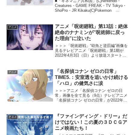
■「キネマニア共和国」(C)Nintendo・
Creatures・GAME FREAK・TV Tokyo・
ShoPro・JR Kikaku(C)Pokemon
(C)2016 ピカチュウプロジェクト 夏休
み映画の風物詩として久しい大人気フ...
アニメ「呪術廻戦」第13話：絶体
アニメ
絶命のナナミンが”呪術師に戻っ
た理由”に泣いた
＞＞＞「呪術廻戦」“幼魚と逆罰編”画像を
見るテレビアニメ「呪術廻戦」第1期が
2022年4月3日（日）より放送スタート。
『劇場版 呪術廻戦 0』は大ヒットし、
2023年にはテレビアニメ第2期の放送が予
定されている。本記事では、第13話を
「名探偵コナン ゼロの日常」
アニメ
cin...
TIME5.：安室透を追いかけ続ける
「ハロ」の健気さに涙
＞＞＞アニメ「名探偵コナン ゼロの日
常」画像を全て見る（9点）テレビアニメ
「名探偵コナン ゼロの日常」が2022年4
月4日（月）より放送スタート。「名探偵
コナン ゼロの日常」は、「名探偵コナ
ン」原作者・青山剛昌の完全監修、新井
『ファインディング・ドリー』だ
アニメ
隆広が描く公式...
けではない！この夏の３ＤＣＧア
ニメ映画たち！