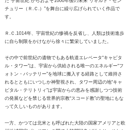
た“宇宙世紀”からおよそ1000年後の未来“リギルト・セン
チュリー（Ｒ.Ｃ.）”を舞台に繰り広げられていく作品で
す。
Ｒ.Ｃ.1014年、宇宙世紀の惨禍を反省し、人類は技術進歩
に自ら制限をかけながら徐々に繁栄していました。
その中で前世紀の遺物でもある軌道エレベータ“キャピタ
ル・タワー”は、宇宙から供給される唯一のエネルギー“フ
ォトン・バッテリー”を地球に搬入する経路として維持さ
れるとともにいつしか神聖視され、タワー周辺の地“キャ
ピタル・テリトリィ”は宇宙からの恵みを感謝しつつ技術
の発展などを禁じる世界的宗教“スコード教”の聖地にもな
って久しいものがあります。
一方、かつては北米とも呼ばれた大陸の国家アメリアと欧