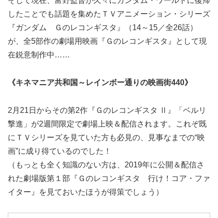
そして現在、富野監督が久々にガンダム・ワールドに復帰
したことでも話題を集めたＴＶアニメーション・シリーズ
『ガンダム Ｇのレコンギスタ』（14～15／全26話）
が、全5部作の劇場用映画『Ｇのレコンギスタ』として現
在鋭意制作中……
《キネマニア共和国～レインボー通りの映画街440》
2月21日からその第2作『Ｇのレコンギスタ Ⅱ』「ベルリ
撃進」が2週間限定で劇場上映＆配信されます。これぞ既
にＴＶシリーズを見ていた方も必見の、見事なまでの“映
画”に成り得ているのでした！
（もっとも全く知識のない方は、2019年に公開＆配信さ
れた劇場版第１部『Ｇのレコンギスタ 行け！コア・ファ
イター』を見ておいたほうが得策でしょう）