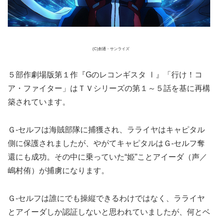
(C)創通・サンライズ
５部作劇場版第１作『Gのレコンギスタ Ⅰ』「行け！コ
ア・ファイター」はＴＶシリーズの第１～５話を基に再構
築されています。
Ｇ-セルフは海賊部隊に捕獲され、ラライヤはキャピタル
側に保護されましたが、やがてキャピタルはＧ-セルフ奪
還にも成功。その中に乗っていた“姫”ことアイーダ（声／
嶋村侑）が捕虜になります。
Ｇ-セルフは誰にでも操縦できるわけではなく、ラライヤ
とアイーダしか認証しないと思われていましたが、何とベ