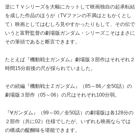
逆にＴＶシリーズを大幅にカットして映画独自の起承転結
を成した作品のほうが（TVファンの不満はともかくとし
て）映画としてはむしろ見やすかったりもして、その伝で
いうと富野監督の劇場版ガンダム・シリーズこそはまさに
その筆頭であると断言できます。
たとえば『機動戦士ガンダム』劇場版３部作はそれぞれ２
時間15分前後の尺が採られていました。
その続編『機動戦士Ｚガンダム』（85～86／全50話）の
劇場版３部作（05～06）の尺はそれぞれ100分弱。
『∀ガンダム』（99～00／全50話）の劇場版は各128分の
２部作（共に02）仕様でしたが、いずれも映画ならでは
の構成の醍醐味を堪能できます。