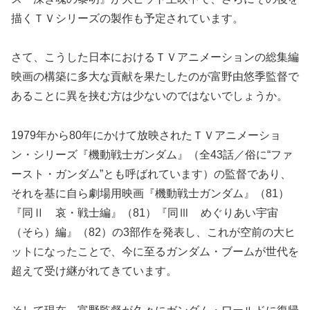
描くＴＶシリーズの製作も予定されています。
さて、こうした日本におけるＴＶアニメーションの総集編
映画の構築に多大な貢献を果たしたのが富野由悠季監督で
あることに異を挟む方は少ないのではないでしょうか。
1979年から80年にかけて放映されたＴＶアニメーショ
ン・シリーズ『機動戦士ガンダム』（全43話／俗に“ファ
ースト・ガンダム”とも呼ばれています）の監督であり、
それを基に自ら劇場用映画『機動戦士ガンダム』（81）
『同Ⅱ 哀・戦士編』（81）『同Ⅲ めぐりあい宇宙
（そら）編』（82）の3部作を発表し、これが空前の大ヒ
ットになったことで、今に至るガンダム・ブームが世代を
超えて受け継がれてきています。