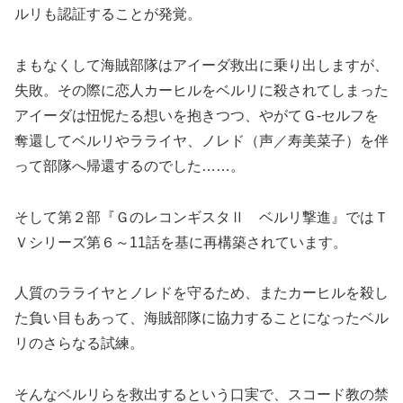
ルリも認証することが発覚。
まもなくして海賊部隊はアイーダ救出に乗り出しますが、
失敗。その際に恋人カーヒルをベルリに殺されてしまった
アイーダは忸怩たる想いを抱きつつ、やがてＧ-セルフを
奪還してベルリやラライヤ、ノレド（声／寿美菜子）を伴
って部隊へ帰還するのでした……。
そして第２部『ＧのレコンギスタⅡ ベルリ撃進』ではＴ
Ｖシリーズ第６～11話を基に再構築されています。
人質のラライヤとノレドを守るため、またカーヒルを殺し
た負い目もあって、海賊部隊に協力することになったベル
リのさらなる試練。
そんなベルリらを救出するという口実で、スコード教の禁