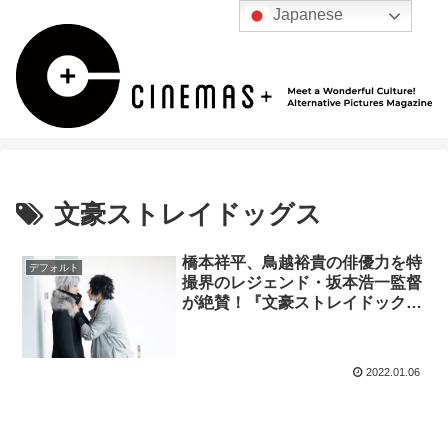
Japanese
文豪ストレイドッグス
橋本祥平、鳥越裕貴の俳優力を特
デフォルト
撮界のレジェンド・坂本浩一監督
が絶賛！『文豪ストレイドックス
BEAST』インタビュー
2022.01.06