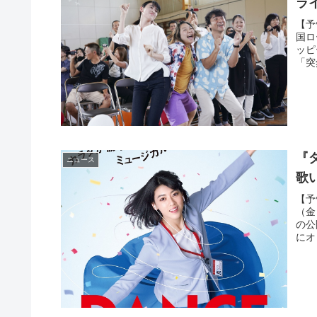
ラ
【予
国ロ
ッピ
「突
『
ニュース
歌
【予
（金
の公
にオ