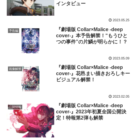
インタビュー
2023.05.25
『劇場版 Collar×Malice -deep
予告編
cover-』本予告解禁！“もうひと
つの事件”の片鱗が明らかに！？
2023.05.09
『劇場版 Collar×Malice -deep
画像解禁
cover-』花邑まい描きおろしキー
ビジュアル解禁！
2023.02.05
『劇場版 Collar×Malice -deep
公開情報
cover-』2023年初夏全国公開決
定！特報第2弾も解禁