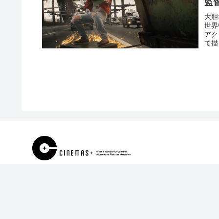
監
大胆
世界
アク
て描