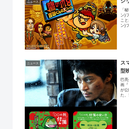
シ
ニュース
「秘
ン)
こと
ン)
ス
ニュース
型
巴亮
画『
が公
た、