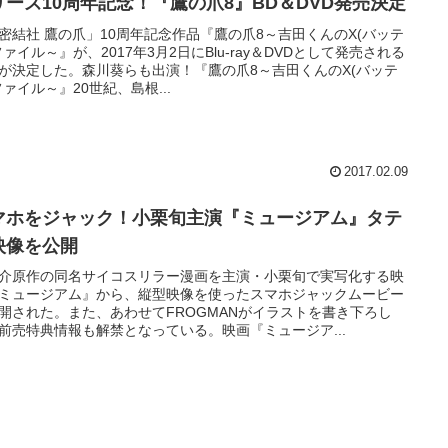
リーズ10周年記念！『鷹の爪8』BD＆DVD発売決定
密結社 鷹の爪」10周年記念作品『鷹の爪8～吉田くんのX(バッテ
ファイル～』が、2017年3月2日にBlu-ray＆DVDとして発売される
が決定した。森川葵らも出演！『鷹の爪8～吉田くんのX(バッテ
ファイル～』20世紀、島根...
2017.02.09
マホをジャック！小栗旬主演『ミュージアム』タテ
映像を公開
介原作の同名サイコスリラー漫画を主演・小栗旬で実写化する映
ミュージアム』から、縦型映像を使ったスマホジャックムービー
開された。また、あわせてFROGMANがイラストを書き下ろし
前売特典情報も解禁となっている。映画『ミュージア...