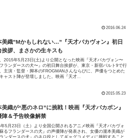
2016.06.24
本美織”Mかもしれない…”『天才バカヴォン』初日
台挨拶、まさかの生キスも
、2015年5月23日(土)より公開となった映画『天才バカヴォン〜
フランダースの犬〜』の初日舞台挨拶が、東京・新宿バルト9で行
、主演・監督・脚本のFROGMANさんならびに、声優をつとめた
キャスト陣が登壇しました。映画『天才...
2015.05.23
本美織が“悪のネロ”に挑戦！映画『天才バカボン』
優陣＆予告映像解禁
15年5月23日（土）より全国公開されるアニメ映画『天才バカヴォ
蘇るフランダースの犬』の声優陣が発表され、女優の瀧本美織が
ランダースの犬』のネロ役としてギャグコメディに挑戦すること