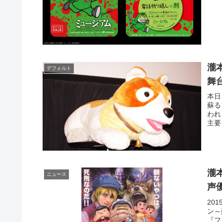
瀧
デフォルト
舞
本日
蘇る
われ
主要
瀧
ニュース
声
20
ン～
『フ