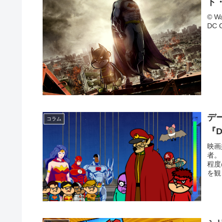
ト
© Wa
DC C
デ
コラム
『
映画
者。
程度
を観